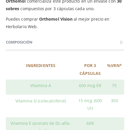
Orthomol
comercializa este producto en un envase con
30
sobres
compuestos por 3 cápsulas cada uno.
Puedes comprar
Orthomol Vision
al mejor precio en
Herbolario Web.
COMPOSICIÓN
INGREDIENTES
POR 3
%VRN*
CÁPSULAS
Vitamina A
600 mcg ER
75
15 mcg (600
300
Vitamina D (colecalciferol)
UI)
Vitamina E (acetato de DL-alfa-
608