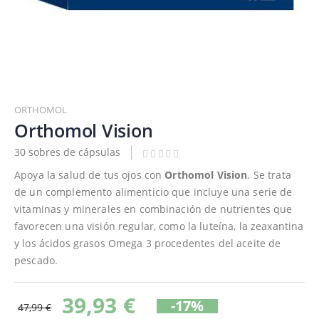
Saltar
al
ORTHOMOL
comienzo
Orthomol Vision
de
30 sobres de cápsulas
la
galería
Apoya la salud de tus ojos con
Orthomol Vision
. Se trata
de
de un complemento alimenticio que incluye una serie de
imágenes
vitaminas y minerales en combinación de nutrientes que
favorecen una visión regular, como la luteína, la zeaxantina
y los ácidos grasos Omega 3 procedentes del aceite de
pescado.
39,93 €
-17%
47,99 €