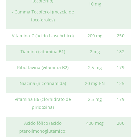
tocoferilo)
10 mg
- Gamma Tocoferol (mezcla de
tocoferoles)
Vitamina C (ácido L-ascórbico)
200 mg
250
Tiamina (vitamina B1)
2 mg
182
Riboflavina (vitamina B2)
2,5 mg
179
Niacina (nicotinamida)
20 mg EN
125
Vitamina B6 (clorhidrato de
2,5 mg
179
piridoxina)
Ácido fólico (ácido
400 mcg
200
pteroilmonoglutámico)