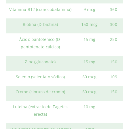
Vitamina B12 (cianocobalamina)
9 mcg
360
Biotina (D-biotina)
150 mcg
300
Ácido pantoténico (D-
15 mg
250
pantotenato cálcico)
Zinc (gluconato)
15 mg
150
Selenio (seleniato sódico)
60 mcg
109
Cromo (cloruro de cromo)
60 mcg
150
Luteína (extracto de Tagetes
10 mg
erecta)