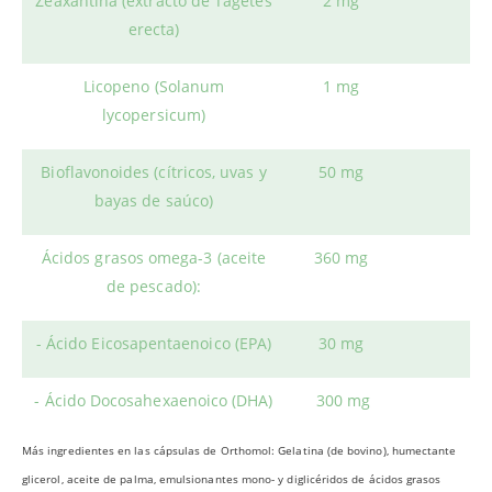
Zeaxantina (extracto de Tagetes
2 mg
erecta)
Licopeno (Solanum
1 mg
lycopersicum)
Bioflavonoides (cítricos, uvas y
50 mg
bayas de saúco)
Ácidos grasos omega-3 (aceite
360 mg
de pescado):
- Ácido Eicosapentaenoico (EPA)
30 mg
- Ácido Docosahexaenoico (DHA)
300 mg
Más ingredientes en las cápsulas de Orthomol: Gelatina (de bovino), humectante
glicerol, aceite de palma, emulsionantes mono- y diglicéridos de ácidos grasos