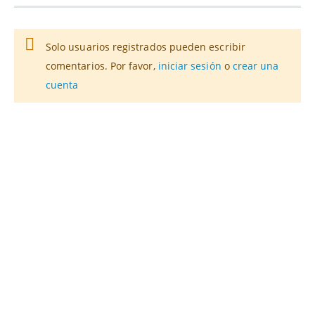
Solo usuarios registrados pueden escribir
comentarios. Por favor,
iniciar sesión
o
crear una
cuenta