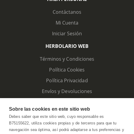
Contáctanos
Mi Cuenta
Iniciar Sesión
HERBOLARIO WEB
Términos y Condiciones
Política Cookies
Política Privacidad
Envíos y Devoluciones
Sobre las cookies en este sitio web
Debes saber que este sitio web, cuyo responsable es
B75155622, utiliza cookies propias y de terceros para que tu
navegación sea óptima, así podrá adaptarse a tus preferencias y