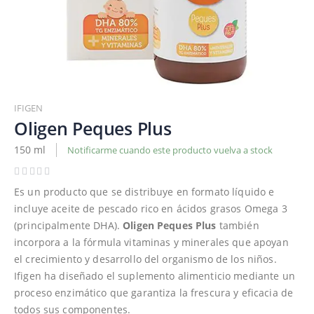
Saltar
al
IFIGEN
comienzo
Oligen Peques Plus
de
150 ml
Notificarme cuando este producto vuelva a stock
la
galería
de
Es un producto que se distribuye en formato líquido e
imágenes
incluye aceite de pescado rico en ácidos grasos Omega 3
(principalmente DHA).
Oligen Peques Plus
también
incorpora a la fórmula vitaminas y minerales que apoyan
el crecimiento y desarrollo del organismo de los niños.
Ifigen ha diseñado el suplemento alimenticio mediante un
proceso enzimático que garantiza la frescura y eficacia de
todos sus componentes.