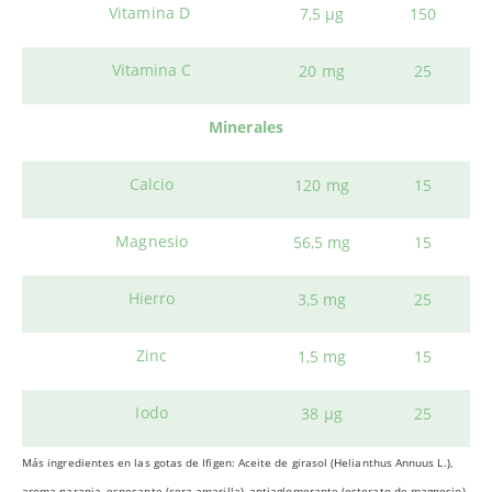
Vitamina D
7,5 μg
150
Vitamina C
20 mg
25
Minerales
Calcio
120 mg
15
Magnesio
56,5 mg
15
Hierro
3,5 mg
25
Zinc
1,5 mg
15
Iodo
38 μg
25
Más ingredientes en las gotas de Ifigen: Aceite de girasol (Helianthus Annuus L.),
aroma naranja, espesante (cera amarilla), antiaglomerante (esterato de magnesio),