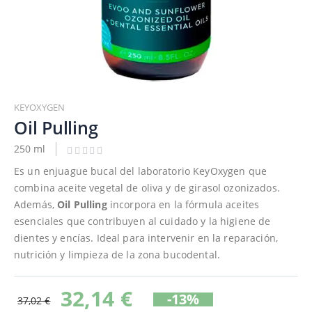
Saltar
al
KEYOXYGEN
comienzo
Oil Pulling
de
250 ml
la
galería
Es un enjuague bucal del laboratorio KeyOxygen que
de
combina aceite vegetal de oliva y de girasol ozonizados.
imágenes
Además,
Oil Pulling
incorpora en la fórmula aceites
esenciales que contribuyen al cuidado y la higiene de
dientes y encías. Ideal para intervenir en la reparación,
nutrición y limpieza de la zona bucodental.
32,14 €
-13%
37,02 €