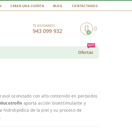
N
CREAR UNA CUENTA
BLOG
CONTÁCTANOS
TE AYUDAMOS
943 099 932
0
Cart
HOT!
Ofertas
irasol ozonizado con alto contenido en peróxidos
Mucotrofin
aporta acción bioestimulante y
 hidrolipídica de la piel y su proceso de
.