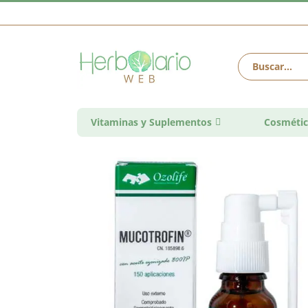
Vitaminas y Suplementos
Cosmétic
Saltar
al
final
de
la
galería
de
imágenes