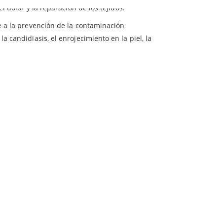
l dolor y la reparación de los tejidos.
ye a la prevención de la contaminación
 candidiasis, el enrojecimiento en la piel, la