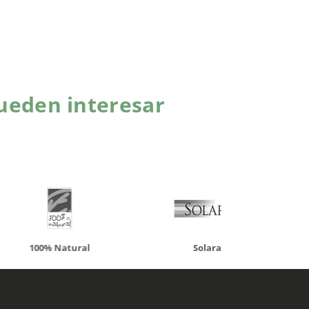
ueden interesar
atural
Solaray
LCN