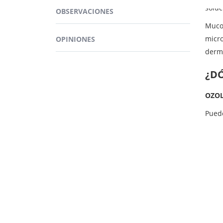
soluc
OBSERVACIONES
Muco
micro
OPINIONES
derma
¿D
OZOL
Pued