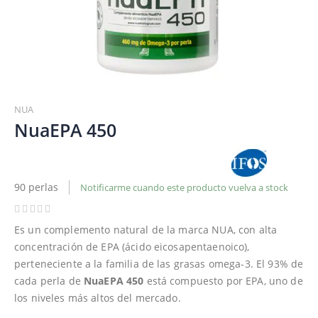
Saltar
al
NUA
comienzo
NuaEPA 450
de
la
galería
de
90 perlas
Notificarme cuando este producto vuelva a stock
imágenes
Es un complemento natural de la marca NUA, con alta
concentración de EPA (ácido eicosapentaenoico),
perteneciente a la familia de las grasas omega-3. El 93% de
cada perla de
NuaEPA 450
está compuesto por EPA, uno de
los niveles más altos del mercado.