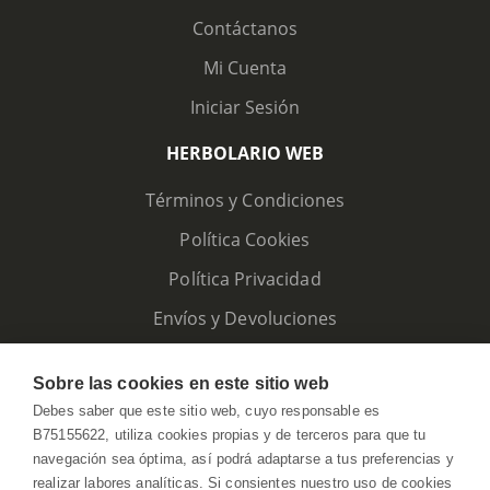
Contáctanos
Mi Cuenta
Iniciar Sesión
HERBOLARIO WEB
Términos y Condiciones
Política Cookies
Política Privacidad
Envíos y Devoluciones
Sobre las cookies en este sitio web
Debes saber que este sitio web, cuyo responsable es
B75155622, utiliza cookies propias y de terceros para que tu
navegación sea óptima, así podrá adaptarse a tus preferencias y
realizar labores analíticas. Si consientes nuestro uso de cookies