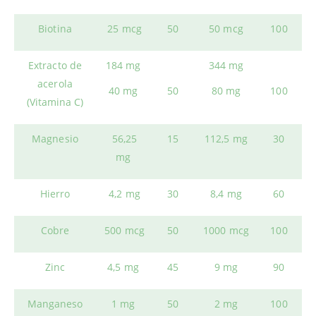
Biotina
25 mcg
50
50 mcg
100
Extracto de
184 mg
344 mg
acerola
40 mg
50
80 mg
100
(Vitamina C)
Magnesio
56,25
15
112,5 mg
30
mg
Hierro
4,2 mg
30
8,4 mg
60
Cobre
500 mcg
50
1000 mcg
100
Zinc
4,5 mg
45
9 mg
90
Manganeso
1 mg
50
2 mg
100