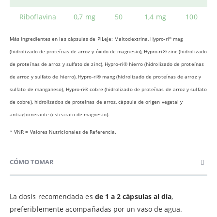
Riboflavina
0,7 mg
50
1,4 mg
100
Más ingredientes en las cápsulas de PiLeJe: Maltodextrina, Hypro-ri
mag
®
(hidrolizado de proteínas de arroz y óxido de magnesio), Hypro-ri® zinc (hidrolizado
de proteínas de arroz y sulfato de zinc), Hypro-ri® hierro (hidrolizado de proteínas
de arroz y sulfato de hierro), Hypro-ri® mang (hidrolizado de proteínas de arroz y
sulfato de manganeso), Hypro-ri® cobre (hidrolizado de proteínas de arroz y sulfato
de cobre), hidrolizados de proteínas de arroz, cápsula de origen vegetal y
antiaglomerante (estearato de magnesio).
* VNR = Valores Nutricionales de Referencia.
CÓMO TOMAR
La dosis recomendada es
de 1 a 2 cápsulas al día
,
preferiblemente acompañadas por un vaso de agua.