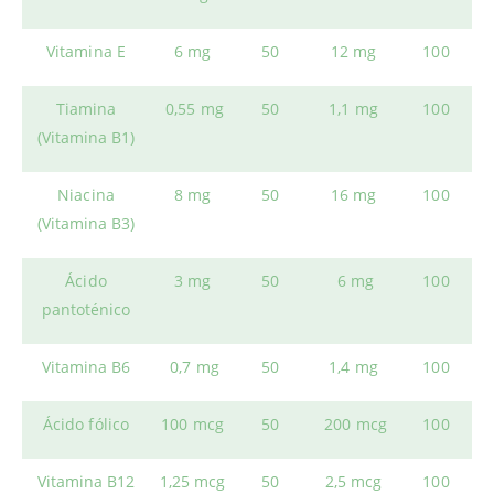
Vitamina E
6 mg
50
12 mg
100
Tiamina
0,55 mg
50
1,1 mg
100
(Vitamina B1)
Niacina
8 mg
50
16 mg
100
(Vitamina B3)
Ácido
3 mg
50
6 mg
100
pantoténico
Vitamina B6
0,7 mg
50
1,4 mg
100
Ácido fólico
100 mcg
50
200 mcg
100
Vitamina B12
1,25 mcg
50
2,5 mcg
100