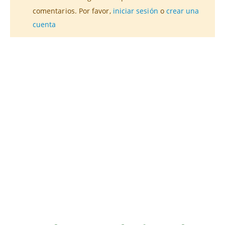
comentarios. Por favor,
iniciar sesión
o
crear una
cuenta