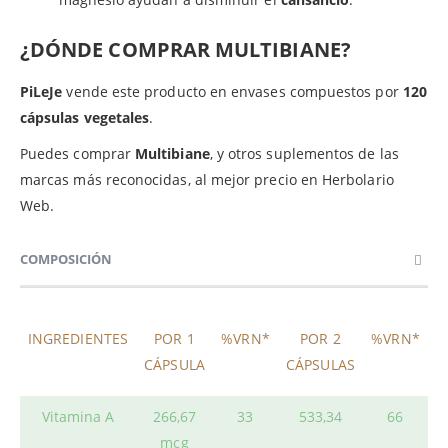
¿DÓNDE COMPRAR MULTIBIANE?
PiLeJe
vende este producto en envases compuestos por
120
cápsulas vegetales
.
Puedes comprar
Multibiane
, y otros suplementos de las
marcas más reconocidas, al mejor precio en Herbolario
Web.
COMPOSICIÓN
INGREDIENTES
POR 1
%VRN*
POR 2
%VRN*
CÁPSULA
CÁPSULAS
Vitamina A
266,67
33
533,34
66
mcg