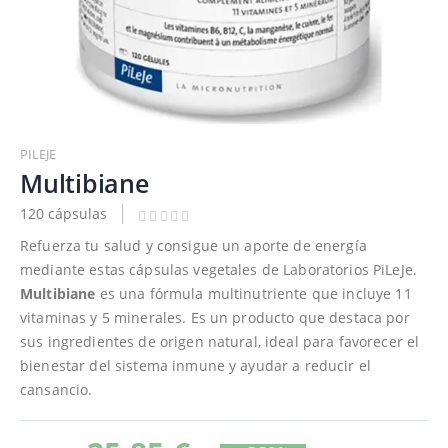
Saltar
al
PILEJE
comienzo
Multibiane
de
120 cápsulas
la
galería
Refuerza tu salud y consigue un aporte de energía
de
mediante estas cápsulas vegetales de Laboratorios PiLeJe.
imágenes
Multibiane
es una fórmula multinutriente que incluye 11
vitaminas y 5 minerales. Es un producto que destaca por
sus ingredientes de origen natural, ideal para favorecer el
bienestar del sistema inmune y ayudar a reducir el
cansancio.