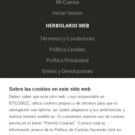
Mi Cuenta
Iniciar Sesión
HERBOLARIO WEB
Términos y Condiciones
Política Cookies
Política Privacidad
Envíos y Devoluciones
Sobre las cookies en este sitio web
Debes saber que este sitio web, cuyo responsable es
B75155622, utiliza cookies propias y de terceros para que tu
navegación sea óptima, así podrá adaptarse a tus preferencias y
realizar labores analíticas. Si consientes nuestro uso de cookies
pincha en el botón "Permitir Cookies". Conoce toda la
información acerca de la Política de Cookies haciendo click en