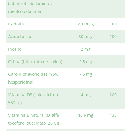
(adenosilcobalamina y
metilcobalamina)
D-Biotina
200 mcg
100
Ácido fólico
50 mcg
100
Inositol
2 mg
Colina (bitartrato de colina)
2,5 mg
Citro bioflavonoides (95%
7,6 mg
hesperidina)
Vitamina D3 (colecalciferol,
14 mcg
280
560 UI)
Vitamina E natural (D-alfa-
16,6 mg
138
tocoferol succinato, 20 UI)