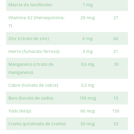
Mezcla de tocoferoles
7 mg
Vitamina K2 (menaquinona-
20 mcg
27
7)
Zinc (citrato de zinc)
6 mg
60
Hierro (fumarato ferroso)
3 mg
21
Manganeso (citrato de
0,6 mg
30
manganeso)
Cobre (lisinato de cobre)
0,3 mg
Boro (borato de sodio)
150 mcg
15
Yodo (Kelp)
60 mcg
150
Cromo (picolinato de cromo)
50 mcg
33