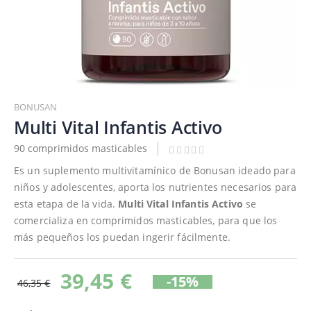
Saltar
al
BONUSAN
comienzo
Multi Vital Infantis Activo
de
90 comprimidos masticables
la
galería
Es un suplemento multivitamínico de Bonusan ideado para
de
niños y adolescentes, aporta los nutrientes necesarios para
imágenes
esta etapa de la vida.
Multi Vital Infantis Activo
se
comercializa en comprimidos masticables, para que los
más pequeños los puedan ingerir fácilmente.
39,45 €
-15%
46,35 €