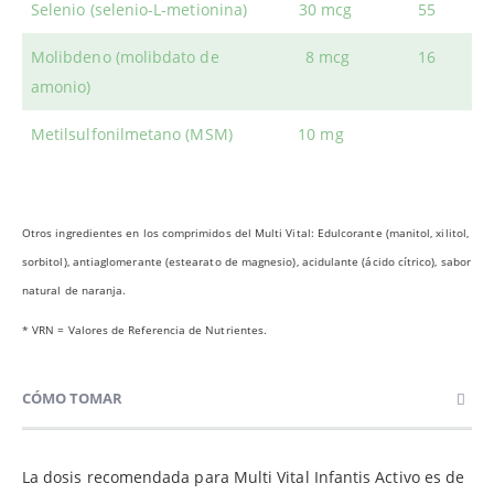
Selenio (selenio-L-metionina)
30 mcg
55
Molibdeno (molibdato de
8 mcg
16
amonio)
Metilsulfonilmetano (MSM)
10 mg
Otros ingredientes en los comprimidos del Multi Vital: Edulcorante (manitol, xilitol,
sorbitol), antiaglomerante (estearato de magnesio), acidulante (ácido cítrico), sabor
natural de naranja.
* VRN = Valores de Referencia de Nutrientes.
CÓMO TOMAR
La dosis recomendada para Multi Vital Infantis Activo es de