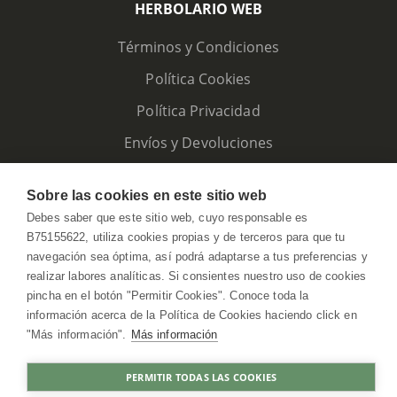
HERBOLARIO WEB
Términos y Condiciones
Política Cookies
Política Privacidad
Envíos y Devoluciones
Sobre las cookies en este sitio web
Debes saber que este sitio web, cuyo responsable es
B75155622, utiliza cookies propias y de terceros para que tu
navegación sea óptima, así podrá adaptarse a tus preferencias y
realizar labores analíticas. Si consientes nuestro uso de cookies
pincha en el botón "Permitir Cookies". Conoce toda la
información acerca de la Política de Cookies haciendo click en
"Más información".
Más información
HerbolarioWeb © 2026. All Rights Reserved
PERMITIR TODAS LAS COOKIES