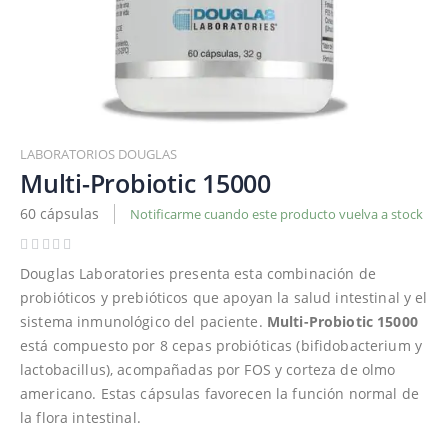
Saltar
al
LABORATORIOS DOUGLAS
comienzo
Multi-Probiotic 15000
de
60 cápsulas
Notificarme cuando este producto vuelva a stock
la
galería
de
Douglas Laboratories presenta esta combinación de
imágenes
probióticos y prebióticos que apoyan la salud intestinal y el
sistema inmunológico del paciente.
Multi-Probiotic 15000
está compuesto por 8 cepas probióticas (bifidobacterium y
lactobacillus), acompañadas por FOS y corteza de olmo
americano. Estas cápsulas favorecen la función normal de
la flora intestinal.