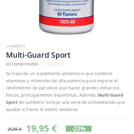
Saltar
al
LAMBERTS
comienzo
Multi-Guard Sport
de
60 comprimidos
la
galería
Se trata de un suplemento alimenticio que combina
de
vitaminas y minerales de alta potencia para mejorar el
imágenes
rendimiento de personas que hacen grandes esfuerzos
físicos, principalmente deportistas. Además,
Multi-Guard
Sport
de Lamberts incluye una serie de antioxidantes que
ayudan a frenar el estrés oxidativo.
19,95 €
-23%
25,85 €