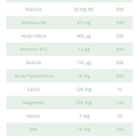
Niacina
32 mg NE
200
Vitamina B6
4,2 mg
300
Acido Fólico
400 µg
200
Vitamina B12
7,5 µg
300
Biotina
150 µg
300
Acido Pantoténico
18 mg
300
Calcio
120 mg
15
Magnesio
376 mg
100
Hierro
7 mg
50
Zinc
15 mg
150