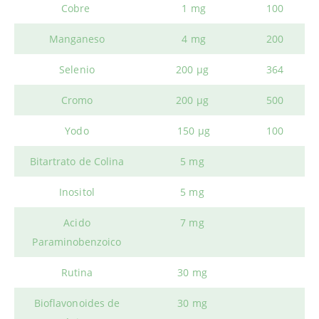
Cobre
1 mg
100
Manganeso
4 mg
200
Selenio
200 µg
364
Cromo
200 µg
500
Yodo
150 µg
100
Bitartrato de Colina
5 mg
Inositol
5 mg
Acido
7 mg
Paraminobenzoico
Rutina
30 mg
Bioflavonoides de
30 mg