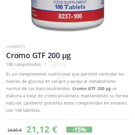
Saltar
al
LAMBERTS
comienzo
Cromo GTF 200 µg
de
100 comprimidos
la
galería
Es un complemento nutricional que permite controlar los
de
niveles de glucosa en sangre y apoya al metabolismo
imágenes
normal de los macronutrientes.
Cromo GTF 200 µg
se
elabora a base de cromo picolinato, manteniendo su forma
natural. Lamberts presenta estos comprimidos en envases
con 100 tabletas.
21,12 €
-15%
24,85 €