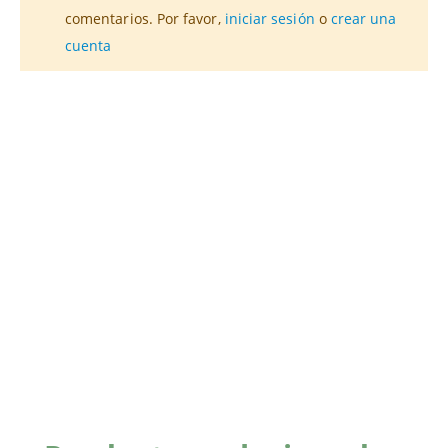
comentarios. Por favor,
iniciar sesión
o
crear una
cuenta