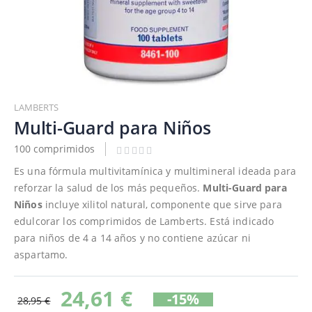
Saltar
al
LAMBERTS
comienzo
Multi-Guard para Niños
de
100 comprimidos
la
galería
Es una fórmula multivitamínica y multimineral ideada para
de
reforzar la salud de los más pequeños.
Multi-Guard para
imágenes
Niños
incluye xilitol natural, componente que sirve para
edulcorar los comprimidos de Lamberts. Está indicado
para niños de 4 a 14 años y no contiene azúcar ni
aspartamo.
24,61 €
-15%
28,95 €