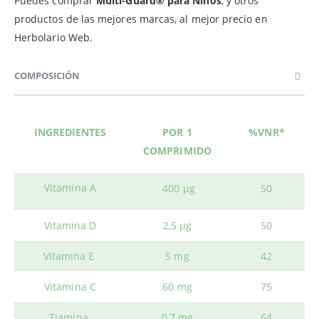
Puedes comprar
Multi-Guard® para Niños
, y otros
productos de las mejores marcas, al mejor precio en
Herbolario Web.
COMPOSICIÓN
INGREDIENTES
POR 1
%VNR*
COMPRIMIDO
Vitamina A
400 µg
50
Vitamina D
2,5 µg
50
Vitamina E
5 mg
42
Vitamina C
60 mg
75
Tiamina
0,7 mg
64