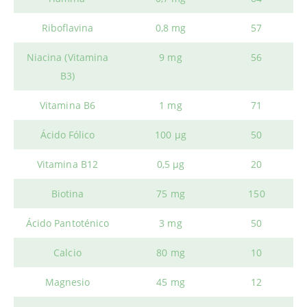
Riboflavina
0,8 mg
57
Niacina (Vitamina
9 mg
56
B3)
Vitamina B6
1 mg
71
Ácido Fólico
100 µg
50
Vitamina B12
0,5 µg
20
Biotina
75 mg
150
Ácido Pantoténico
3 mg
50
Calcio
80 mg
10
Magnesio
45 mg
12