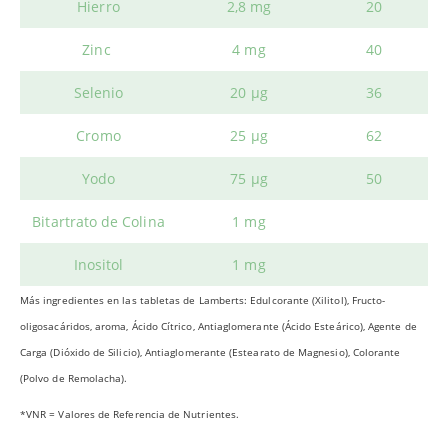
Hierro
2,8 mg
20
Zinc
4 mg
40
Selenio
20 µg
36
Cromo
25 µg
62
Yodo
75 µg
50
Bitartrato de Colina
1 mg
Inositol
1 mg
Más ingredientes en las tabletas de Lamberts: Edulcorante (Xilitol), Fructo-
oligosacáridos, aroma, Ácido Cítrico, Antiaglomerante (Ácido Esteárico), Agente de
Carga (Dióxido de Silicio), Antiaglomerante (Estearato de Magnesio), Colorante
(Polvo de Remolacha).
*VNR = Valores de Referencia de Nutrientes.