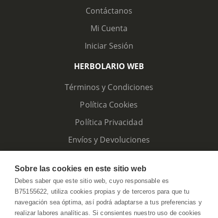
Contáctanos
Mi Cuenta
Iniciar Sesión
HERBOLARIO WEB
Términos y Condiciones
Política Cookies
Política Privacidad
Envíos y Devoluciones
Sobre las cookies en este sitio web
Debes saber que este sitio web, cuyo responsable es
B75155622, utiliza cookies propias y de terceros para que tu
navegación sea óptima, así podrá adaptarse a tus preferencias y
realizar labores analíticas. Si consientes nuestro uso de cookies