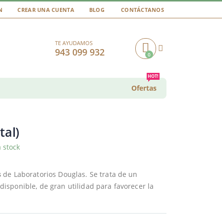
N
CREAR UNA CUENTA
BLOG
CONTÁCTANOS
TE AYUDAMOS
943 099 932
0
Cart
HOT!
Ofertas
al)
 stock
s
de Laboratorios Douglas. Se trata de un
sponible, de gran utilidad para favorecer la