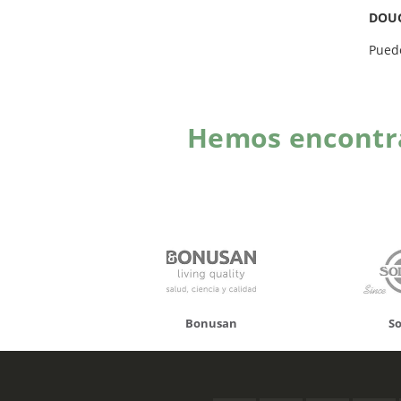
DOU
Pued
Hemos encontra
onusan
Solgar
Hifas 