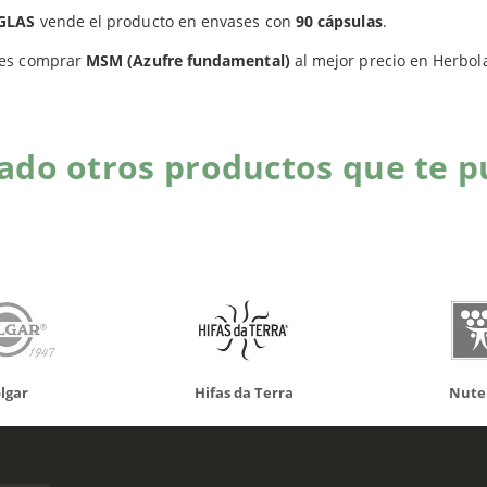
Productos relacionados
GLAS
vende el producto en envases con
90 cápsulas
.
es comprar
MSM (Azufre fundamental)
al mejor precio en Herbol
do otros productos que te p
da Terra
Nutergia
100% N