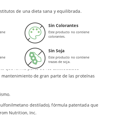
iños.
ue necesitan un apoyo adicional a la hora de
titutos de una dieta sana y equilibrada.
eral.
n son ideal para favorecer el
sistema hepático
Sin Colorantes
iene
Este producto no contiene
colorantes.
Sin Soja
iene
Este producto no contiene
trazas de soja.
sto que forma parte de los
aminoácidos
n mantenimiento de gran parte de las proteínas
nismo.
sulfonilmetano destilado), fórmula patentada que
om Nutrition, Inc.