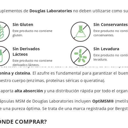
ar en un lugar seco y fresco. Mantener fuera del alcance de los n
e Douglas está especialmente indicado para aquellas personas q
suplementos de
Douglas Laboratories
no deben utilizarse como sus
rar el funcionamiento de
tejido conjuntivo y articulaciones
en gen
tra parte, las cápsulas diseñadas por Laboratorios Douglas tambié
Sin Gluten
Sin Conservantes
able y el cuidado de
piel y cabello
.
Este producto no contiene
Este producto no cont
gluten.
conservantes.
ufre
en cápsulas se metaboliza muy fácilmente en el organismo.
Sin Derivados
Sin Levadura
UFRE FUNDAMENTAL
Lácteos
Este producto no cont
levadura.
Este producto no contiene
derivados lácteos.
destacar la importancia del azufre en la nutrición, es un compue
nina y cisteína
. El azufre es fundamental para garantizar el bue
estro cuerpo (enzimas, proteínas séricas o queratina).
aporta
alta absorción
y una distribución rápida por todo el orga
cápsulas MSM de Douglas Laboratories incluyen
OptiMSM®
(metil
e una pureza óptima. Se trata de una marca registrada por Bergstr
ÓNDE COMPRAR?