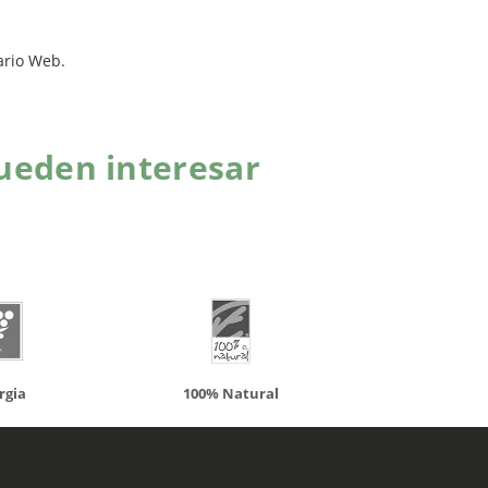
ario Web.
ueden interesar
atural
Solaray
LCN