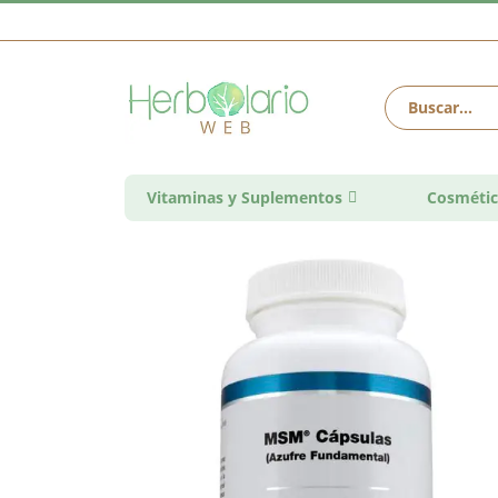
Vitaminas y Suplementos
Cosmétic
Saltar
al
final
de
la
galería
de
imágenes