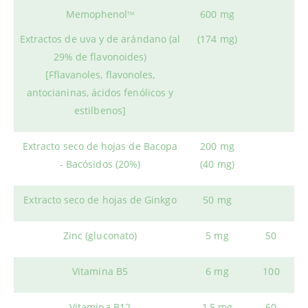
Memophenol
600 mg
TM
Extractos de uva y de arándano (al
(174 mg)
29% de flavonoides)
[Fflavanoles, flavonoles,
antocianinas, ácidos fenólicos y
estilbenos]
Extracto seco de hojas de Bacopa
200 mg
- Bacósidos (20%)
(40 mg)
Extracto seco de hojas de Ginkgo
50 mg
Zinc (gluconato)
5 mg
50
Vitamina B5
6 mg
100
Vitamina B12
1,5 mg
60