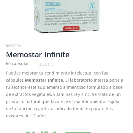
Saltar
al
INTERSA
comienzo
Memostar Infinite
de
60 cápsulas
la
galería
Puedes mejorar tu rendimiento intelectual con las
de
cápsulas
Memostar Infinite
. El laboratorio Intersa pone a
imágenes
tu alcance este suplemento alimenticio formulado a base
de extractos vegetales, vitaminas B y zinc. Se trata de un
producto natural que favorece el mantenimiento regular
de la función cognitiva, indicado también para niños
mayores de 12 años.