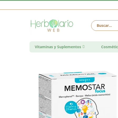
Vitaminas y Suplementos
Cosmétic
Saltar
al
final
de
la
galería
de
imágenes