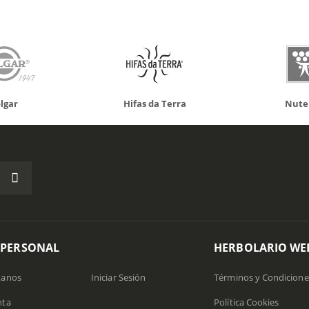
Hifas da Terra
Nutergia
1
 PERSONAL
HERBOLARIO WE
tanos
Iniciar Sesión
Términos y Condicione
nta
Política Cookies