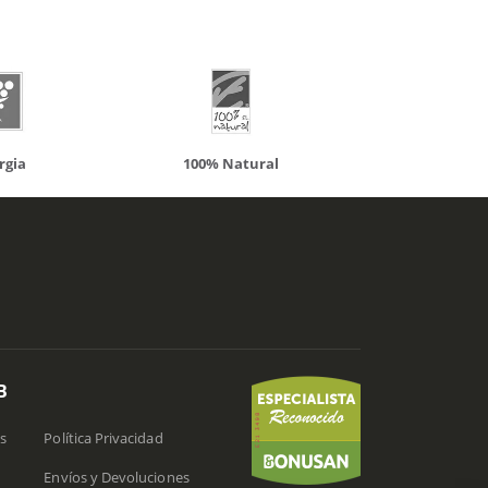
00% Natural
Solaray
B
s
Política Privacidad
Envíos y Devoluciones