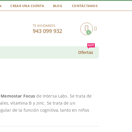
N
CREAR UNA CUENTA
BLOG
CONTÁCTANOS
TE AYUDAMOS
943 099 932
0
Cart
HOT!
Ofertas
s
Memostar Focus
de Intersa Labs. Se trata de
les, vitamina B y zinc. Se trata de un
ular de la función cognitiva, tanto en niños