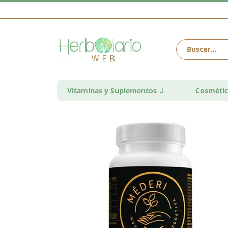
Vitaminas y Suplementos
Cosmétic
Saltar
al
final
de
la
galería
de
imágenes