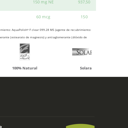
as mejores marcas, al mejor precio en Herbolario
150 mg NE
937,50
60 mcg
150
rimiento: AquaPolish
F clear 099.28 MS (agente de recubrimiento:
®
omerante (estearato de magnesio) y antiaglomerante (dióxido de
atural
Solaray
LCN
B