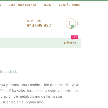
N
CREAR UNA CUENTA
BLOG
CONTÁCTANOS
TE AYUDAMOS
943 099 932
0
Cart
HOT!
Ofertas
va a stock
cina y cromo, una combinación que contribuye al
éderi) ha seleccionado para estos comprimidos
gulación de metabolismo de las grasas,
nutrientes en el organismo.