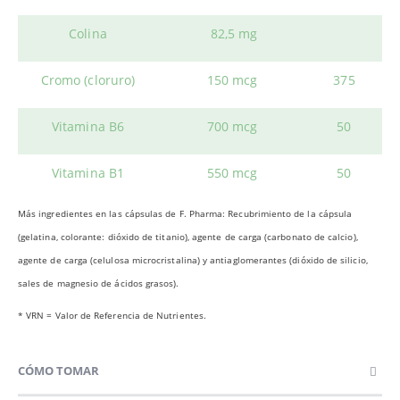
Colina
82,5 mg
Cromo (cloruro)
150 mcg
375
Vitamina B6
700 mcg
50
Vitamina B1
550 mcg
50
Más ingredientes en las cápsulas de F. Pharma: Recubrimiento de la cápsula
(gelatina, colorante: dióxido de titanio), agente de carga (carbonato de calcio),
agente de carga (celulosa microcristalina) y antiaglomerantes (dióxido de silicio,
sales de magnesio de ácidos grasos).
* VRN = Valor de Referencia de Nutrientes.
CÓMO TOMAR