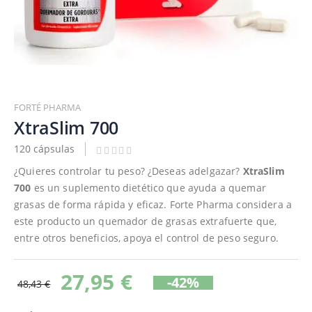
Saltar
al
FORTÉ PHARMA
comienzo
XtraSlim 700
de
120 cápsulas
la
galería
¿Quieres controlar tu peso? ¿Deseas adelgazar?
XtraSlim
de
700
es un suplemento dietético que ayuda a quemar
imágenes
grasas de forma rápida y eficaz. Forte Pharma considera a
este producto un quemador de grasas extrafuerte que,
entre otros beneficios, apoya el control de peso seguro.
27,95 €
-42%
48,43 €