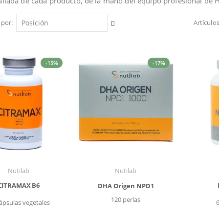
allada de cada producto, de la mano del equipo profesional de 
 por
Artículo
Fijar
Dirección
Descendente
-15%
-17%
Nutilab
Nutilab
CITRAMAX B6
DHA Origen NPD1
120 perlas
ápsulas vegetales