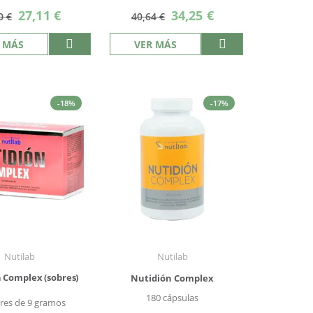
Precio
Precio
27,11 €
34,25 €
0 €
40,64 €
especial
especial
 MÁS
VER MÁS
-18%
-17%
Nutilab
Nutilab
 Complex (sobres)
Nutidión Complex
180 cápsulas
res de 9 gramos