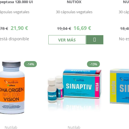
peptasa 120.000 UI
NUTIOX
NU
ápsulas vegetales
30 cápsulas vegetales
30 cá
Precio
Precio
21,90 €
16,69 €
,78 €
19,04 €
18,4
especial
especial
está disponible
No es
VER MÁS
-14%
-13%
Nutilab
Nutilab