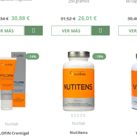
250 gramos
60 cá
Precio
Precio
30,88 €
26,01 €
,34 €
31,52 €
30,4
especial
especial
ER MÁS
VER MÁS
VER
-14%
-18%
Valoración:
100%
Nutilab
Nutilab
Nutitens
LOFIN Cremigel