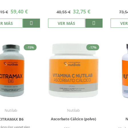
Precio
Precio
59,40 €
32,75 €
,15 €
40,55 €
73,5
especial
especial
ER MÁS
VER MÁS
VER
-15%
-17%
Nutilab
Nutilab
Ascorbato Cálcico (polvo)
N
CITRAMAX B6
cápsulas vegetales