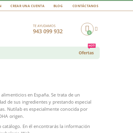
N
CREAR UNA CUENTA
BLOG
CONTÁCTANOS
TE AYUDAMOS
943 099 932
0
Cart
HOT!
Ofertas
limenticios en España. Se trata de un
idad de sus ingredientes y prestando especial
as. Nutilab es especialmente conocida por
 DHA origen.
 catálogo. En él encontrarás la información