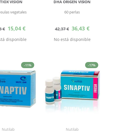
TIOX VISION
DHA ORIGEN VISION
psulas vegetales
60 perlas
Precio
Precio
15,04 €
36,43 €
8 €
42,37 €
especial
especial
tá disponible
No está disponible
-11%
-17%
Nutilab
Nutilab