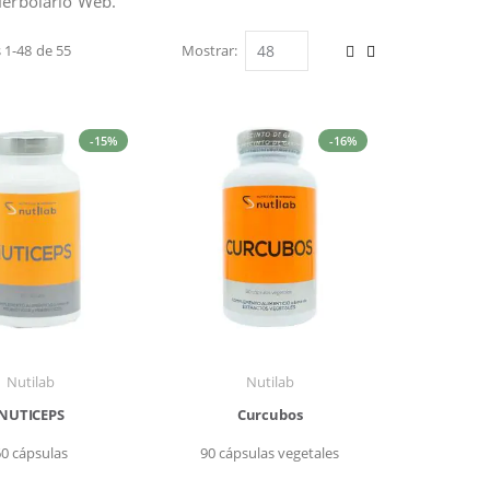
Herbolario Web.
s
1
-
48
de
55
Mostrar
Ver
Parrilla
Lista
como
-15%
-16%
Nutilab
Nutilab
NUTICEPS
Curcubos
60 cápsulas
90 cápsulas vegetales