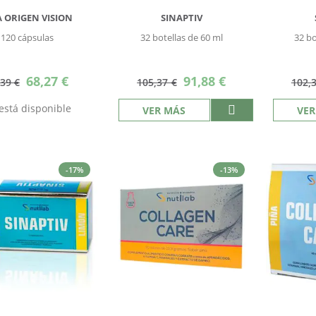
 ORIGEN VISION
SINAPTIV
120 cápsulas
32 botellas de 60 ml
32 bo
Precio
Precio
68,27 €
91,88 €
,39 €
105,37 €
102,
especial
especial
está disponible
VER MÁS
VER
-17%
-13%