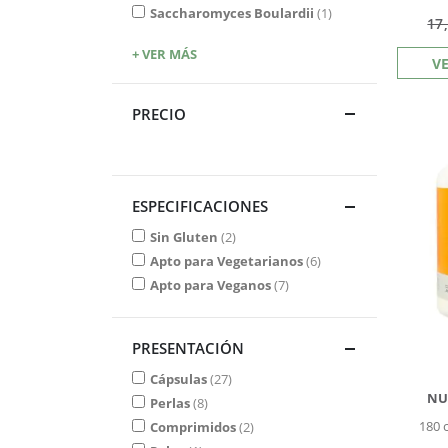
Saccharomyces Boulardii
1
17
+ VER MÁS
V
PRECIO
ESPECIFICACIONES
Sin Gluten
2
Apto para Vegetarianos
6
Apto para Veganos
7
PRESENTACIÓN
Cápsulas
27
NU
Perlas
8
180 
Comprimidos
2