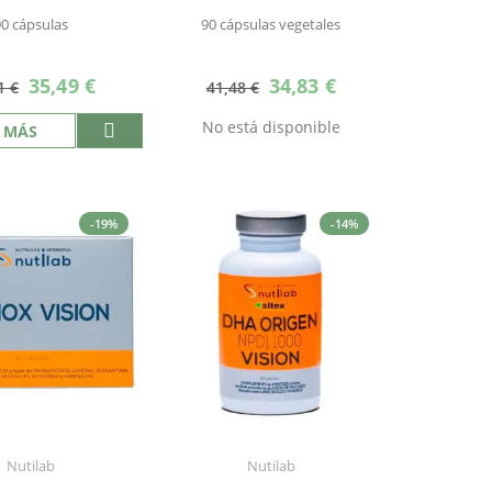
90 cápsulas
90 cápsulas vegetales
Precio
Precio
35,49 €
34,83 €
1 €
41,48 €
especial
especial
No está disponible
 MÁS
-19%
-14%
Nutilab
Nutilab