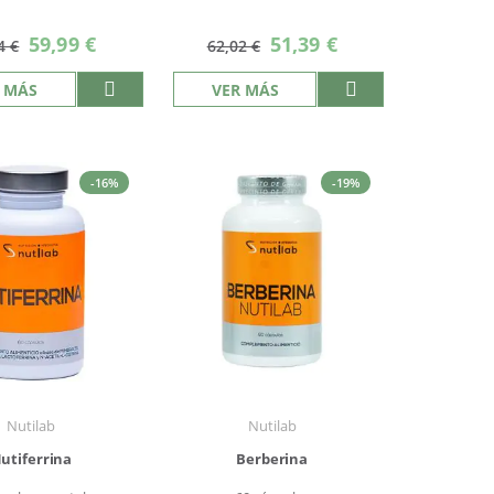
Precio
Precio
59,99 €
51,39 €
4 €
62,02 €
especial
especial
 MÁS
VER MÁS
-16%
-19%
Nutilab
Nutilab
utiferrina
Berberina