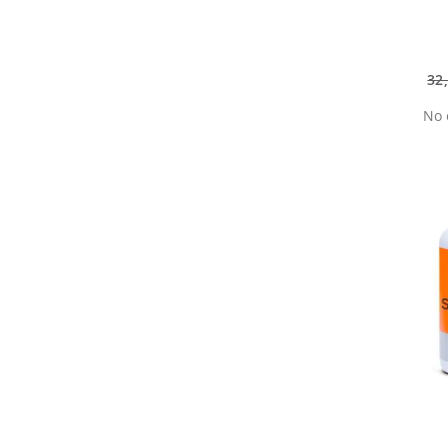
32
No 