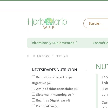
Vitaminas y Suplementos
Cosmétic
MARCAS
NUTILAB
NU
NECESIDADES NUTRICIÓN
Lab
Probióticos para Apoyo
Lab
Digestivo
4
ate
Aminoácidos Esenciales
4
com
Sistema Inmunológico
4
Enzimas Digestivas
4
Con
Depurativo
2