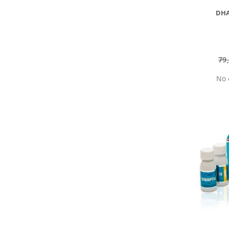
DHA
79
No 