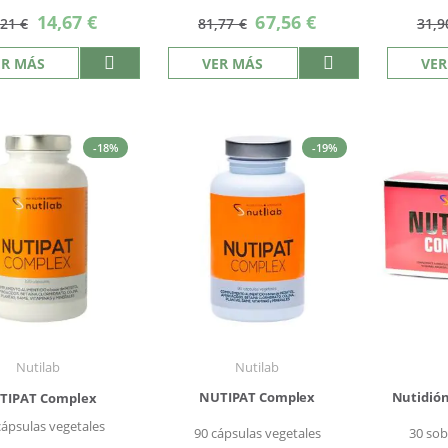
Precio
Precio
14,67 €
67,56 €
,21 €
81,77 €
31,9
especial
especial
ER MÁS
VER MÁS
VER
-18%
-19%
Nutilab
Nutilab
NUTIPAT Complex
Nutidión
TIPAT Complex
cápsulas vegetales
90 cápsulas vegetales
30 sob