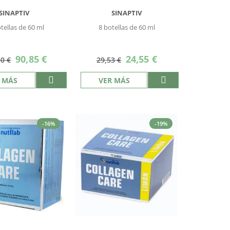
SINAPTIV
SINAPTIV
tellas de 60 ml
8 botellas de 60 ml
Precio
Precio
90,85 €
24,55 €
30 €
29,53 €
especial
especial
 MÁS
VER MÁS
-16%
-19%