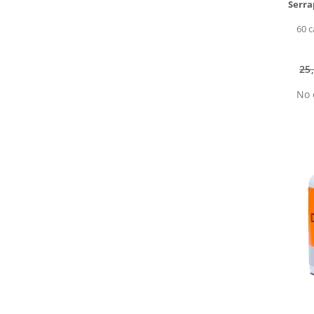
Serra
60 c
25
No 