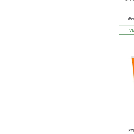
36
V
PY