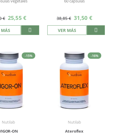
psulas vegetales
60 cápsulas
Precio
Precio
25,55 €
31,50 €
0 €
38,85 €
especial
especial
 MÁS
VER MÁS
-15%
-16%
Nutilab
Nutilab
VIGOR-ON
Ateroflex