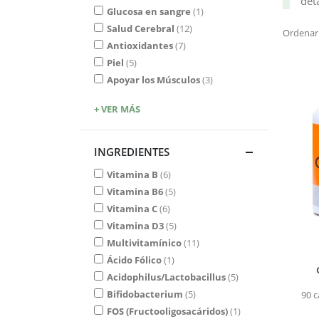
det
Glucosa en sangre
1
Salud Cerebral
12
Ordenar
Antioxidantes
7
Piel
5
Apoyar los Músculos
3
+ VER MÁS
INGREDIENTES
Vitamina B
6
Vitamina B6
5
Vitamina C
6
Vitamina D3
5
Multivitamínico
11
Ácido Fólico
1
Acidophilus/Lactobacillus
5
Bifidobacterium
5
90 c
FOS (Fructooligosacáridos)
1