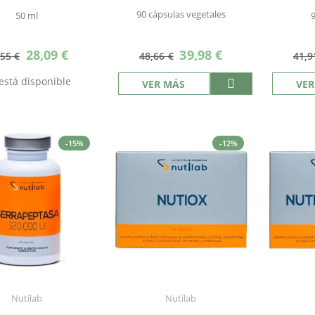
90 cápsulas vegetales
50 ml
Precio
Precio
28,09 €
39,98 €
,55 €
48,66 €
41,9
especial
especial
está disponible
VER MÁS
VER
-15%
-12%
Nutilab
Nutilab