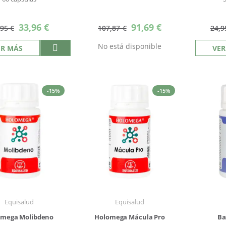
Precio
Precio
33,96 €
91,69 €
,95 €
107,87 €
24,9
especial
especial
No está disponible
ER MÁS
VER
-15%
-15%
Equisalud
Equisalud
omega Molibdeno
Holomega Mácula Pro
Ba