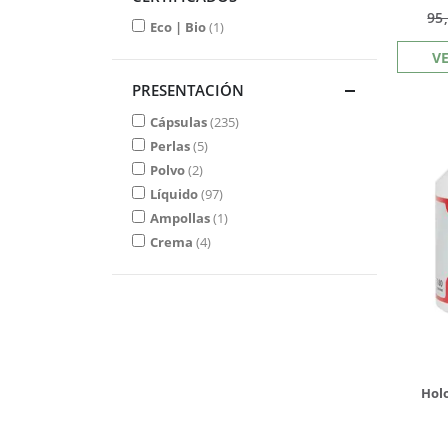
95
Eco | Bio
1
V
PRESENTACIÓN
Cápsulas
235
Perlas
5
Polvo
2
Líquido
97
Ampollas
1
Crema
4
Hol