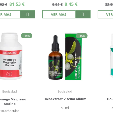
Precio
Precio
81,53 €
8,45 €
,92 €
9,94 €
32,9
especial
especial
ER MÁS
VER MÁS
VER
-15%
-15%
Equisalud
Equisalud
Holoextract Viscum album
Hol
omega Magnesio
Marino
50 ml
180 cápsulas