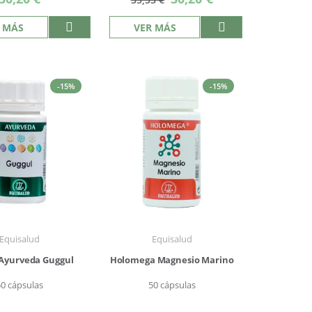
especial
 MÁS
VER MÁS
-15%
-15%
Equisalud
Equisalud
 Ayurveda Guggul
Holomega Magnesio Marino
50 cápsulas
50 cápsulas