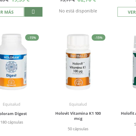
especial
especial
No está disponible
ER MÁS
VER
-15%
-15%
Equisalud
Equisalud
Holovit Vitamina K1 100
Holofit
oloram Digest
mcg
180 cápsulas
50 cápsulas