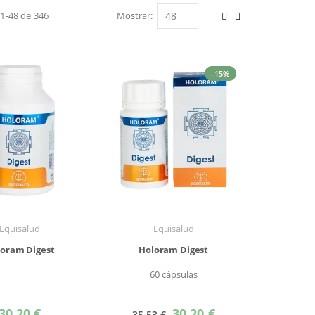
s
1
-
48
de
346
Mostrar
Ver
Parrilla
Lista
como
-15%
Equisalud
Equisalud
oram Digest
Holoram Digest
60 cápsulas
Precio
30,20 €
30,20 €
35,53 €