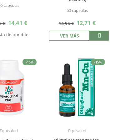
60 cápsulas
50 cápsulas
Precio
Precio
14,41 €
12,71 €
5 €
14,95 €
especial
especial
tá disponible
VER MÁS
-15%
-15%
Equisalud
Equisalud