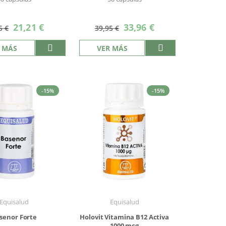
Precio
Precio
21,21 €
33,96 €
5 €
39,95 €
especial
especial
 MÁS
VER MÁS
-15%
-15%
Equisalud
Equisalud
senor Forte
Holovit Vitamina B12 Activa
1000 mcg