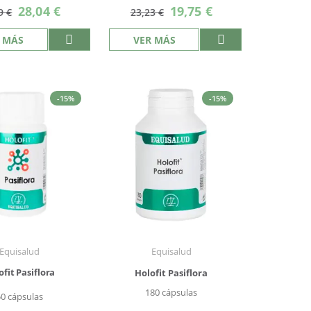
Precio
Precio
28,04 €
19,75 €
9 €
23,23 €
especial
especial
 MÁS
VER MÁS
-15%
-15%
Equisalud
Equisalud
ofit Pasiflora
Holofit Pasiflora
180 cápsulas
50 cápsulas