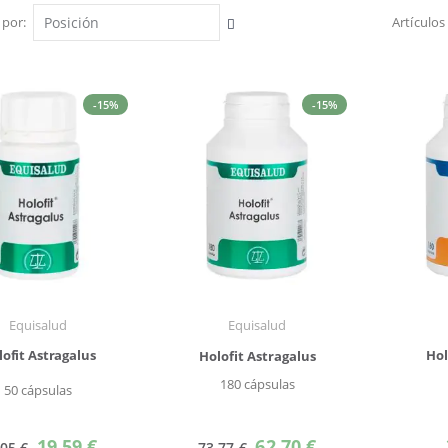
 por
Artículo
Fijar
Dirección
Descendente
-15%
-15%
Equisalud
Equisalud
lofit Astragalus
Hol
Holofit Astragalus
180 cápsulas
50 cápsulas
Precio
Precio
19,59 €
62,70 €
,05 €
73,77 €