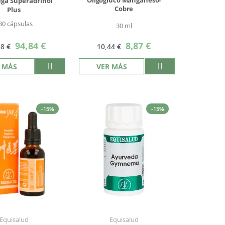
Oligogluco Manganeso-
ga Superadrinol
Cobre
Plus
80 cápsulas
30 ml
Precio
Precio
94,84 €
8,87 €
58 €
10,44 €
especial
especial
 MÁS
VER MÁS
-15%
-15%
Equisalud
Equisalud