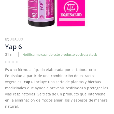
Saltar
al
EQUISALUD
comienzo
Yap 6
de
31 ml
Notificarme cuando este producto vuelva a stock
la
galería
de
Es una fórmula líquida elaborada por el Laboratorio
imágenes
Equisalud a partir de una combinación de extractos
vegetales.
Yap 6
incluye una serie de plantas y hierbas
medicinales que ayuda a prevenir resfriados y proteger las
vías respiratorias. Se trata de un producto que interviene
en la eliminación de mocos amarillos y espesos de manera
natural.