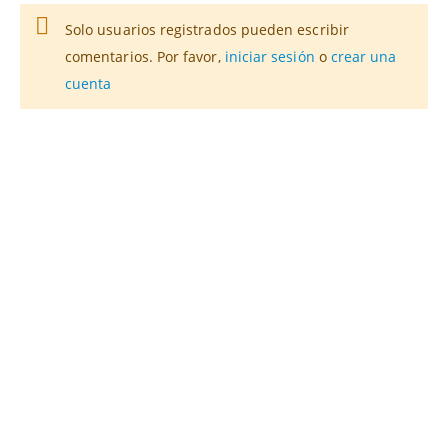
Solo usuarios registrados pueden escribir
comentarios. Por favor,
iniciar sesión
o
crear una
cuenta