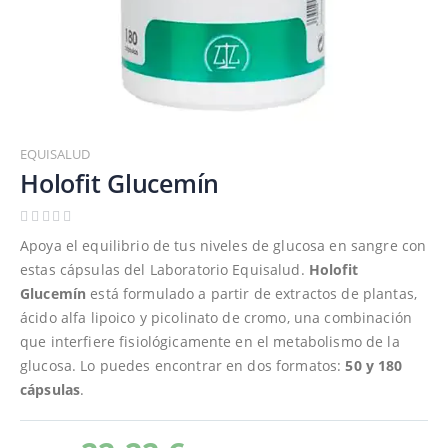
Saltar
al
EQUISALUD
comienzo
Holofit Glucemín
de
la
galería
Apoya el equilibrio de tus niveles de glucosa en sangre con
de
estas cápsulas del Laboratorio Equisalud.
Holofit
imágenes
Glucemín
está formulado a partir de extractos de plantas,
ácido alfa lipoico y picolinato de cromo, una combinación
que interfiere fisiológicamente en el metabolismo de la
glucosa. Lo puedes encontrar en dos formatos:
50 y 180
cápsulas
.