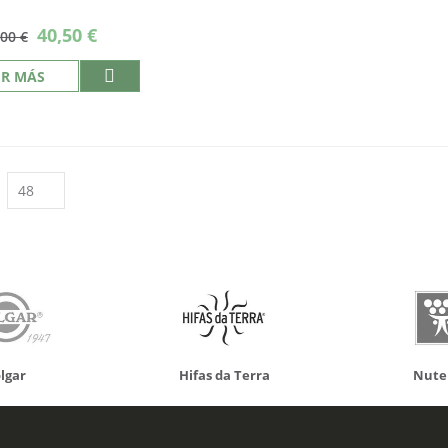
Precio
40,50 €
,00 €
especial
ER MÁS
da Terra
Nutergia
100% N