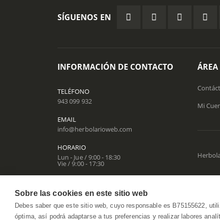
SÍGUENOS EN
INFORMACIÓN DE CONTACTO
ÁREA
Contác
TELÉFONO
943 099 932
Mi Cue
EMAIL
info@herbolarioweb.com
HORARIO
Herbola
Lun - Jue / 9:00 - 18:30
Vie / 9:00 - 17:30
Sobre las cookies en este sitio web
Debes saber que este sitio web, cuyo responsable es B75155622, utili
óptima, así podrá adaptarse a tus preferencias y realizar labores anal