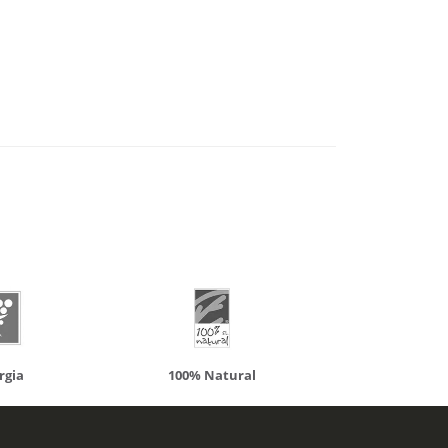
atural
Solaray
LCN