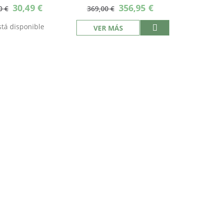
Precio
Precio
30,49 €
356,95 €
0 €
369,00 €
especial
especial
tá disponible
VER MÁS