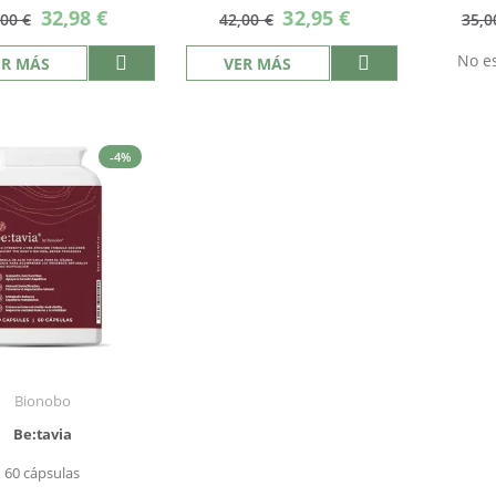
Precio
Precio
32,98 €
32,95 €
,00 €
42,00 €
35,0
especial
especial
No es
ER MÁS
VER MÁS
-4%
Bionobo
Be:tavia
60 cápsulas