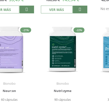
especial
especial
No es
ER MÁS
VER MÁS
-21%
-22%
Bionobo
Bionobo
Neur:on
Nutri:zyme
60 cápsulas
90 cápsulas