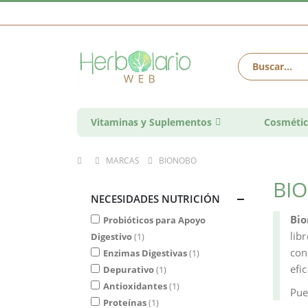
Vitaminas y Suplementos
Cosmétic
MARCAS
BIONOBO
BI
NECESIDADES NUTRICIÓN
Bi
Probióticos para Apoyo
lib
Digestivo
1
con
Enzimas Digestivas
1
efi
Depurativo
1
Antioxidantes
1
Pu
Proteínas
1