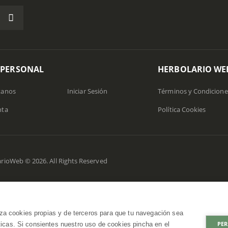
 PERSONAL
HERBOLARIO WE
tanos
Iniciar Sesión
Términos y Condicione
nta
Política Cookies
rioWeb © 2026. All Rights Reserved
za cookies propias y de terceros para que tu navegación sea
PER
íticas. Si consientes nuestro uso de cookies pincha en el