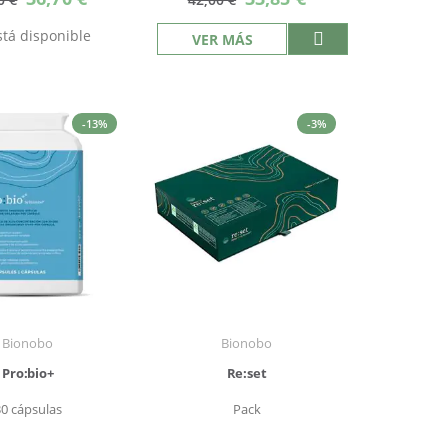
especial
especial
tá disponible
VER MÁS
-13%
-3%
Bionobo
Bionobo
Pro:bio+
Re:set
30 cápsulas
Pack