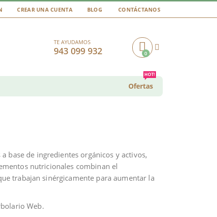
N
CREAR UNA CUENTA
BLOG
CONTÁCTANOS
TE AYUDAMOS
943 099 932
0
Cart
HOT!
Ofertas
a base de ingredientes orgánicos y activos,
plementos nutricionales combinan el
s que trabajan sinérgicamente para aumentar la
bolario Web.