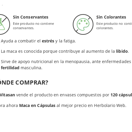
suplementos de
Sura Vitasan
no deben utilizarse como sustitutos d
s para formular este complemento natural que apoya la salud de 
nido en proteínas, fibra, minerales, vitaminas y aminoácidos, por
Sin Conservantes
Sin Colorantes
Este producto no contiene
Este producto no cont
Maca de Sura Vitasan proporciona
energía
y apoya la resistenci
conservantes.
colorantes.
duro.
Ayuda a combatir el
estrés
y la fatiga.
La maca es conocida porque contribuye al aumento de la
libido
.
Sirve de apoyo nutricional en la menopausia, ante enfermedades c
fertilidad
masculina.
ÓNDE COMPRAR?
 Vitasan
vende el producto en envases compuestos por
120 cápsu
ra ahora
Maca en Cápsulas
al mejor precio en Herbolario Web.