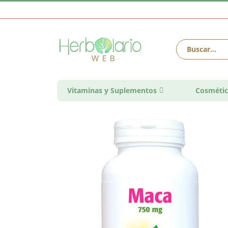
Vitaminas y Suplementos
Cosmétic
Saltar
al
final
de
la
galería
de
imágenes