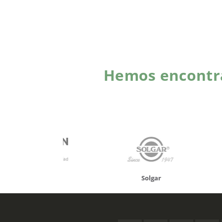
Hemos encontra
onusan
Solgar
Hifas 