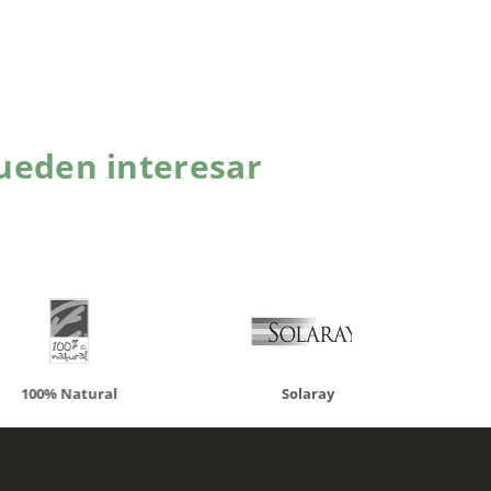
ueden interesar
atural
Solaray
LCN