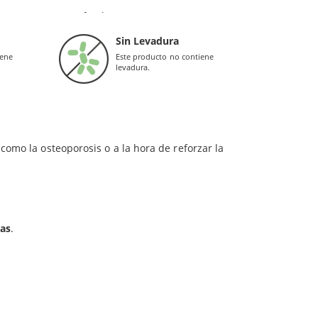
e una dieta sana y equilibrada.
hombres y mujeres. Es un ingrediente con alto
 lo que destaca por su
riqueza nutritiva
.
Sin Levadura
iene
Este producto no contiene
a, especialmente después de un entrenamiento
levadura.
omo la osteoporosis o a la hora de reforzar la
las
.