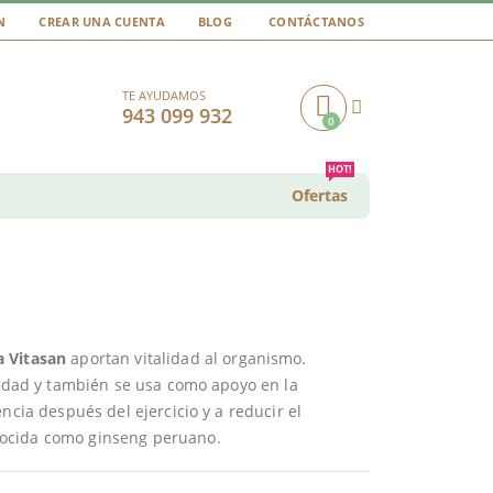
N
CREAR UNA CUENTA
BLOG
CONTÁCTANOS
TE AYUDAMOS
943 099 932
0
Cart
HOT!
Ofertas
a Vitasan
aportan vitalidad al organismo.
ilidad y también se usa como apoyo en la
ncia después del ejercicio y a reducir el
nocida como ginseng peruano.