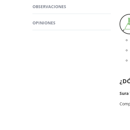
Los 
raíce
OBSERVACIONES
conte
OPINIONES
¿D
Sura
Comp