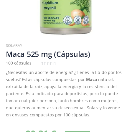
Saltar
al
SOLARAY
comienzo
Maca 525 mg (Cápsulas)
de
100 cápsulas
la
galería
¿Necesitas un aporte de energía? ¿Tienes la libido por los
de
suelos? Estas cápsulas compuestas por
Maca
natural,
imágenes
extraída de la raíz, apoya la energía y la resistencia del
paciente. Está indicado para deportistas, pero lo puede
tomar cualquier persona, tanto hombres como mujeres,
que quieras aumentar su deseo sexual. Solaray lo vende
en envases compuestos por 100 cápsulas.