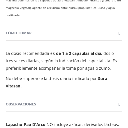
Más ingredientes en las cápsulas de Sura Vitasan: Antiaglomerantes (estearato de
magnesio vegetal), agente de recubrimiento: hidroxipropilmetilcelulosa y agua
purificada.
CÓMO TOMAR
La dosis recomendada es
de 1 a 2 cápsulas al día
, dos o
tres veces diarias, según la indicación del especialista. Es
preferiblemente acompañar la toma por agua o zumo.
No debe superarse la dosis diaria indicada por
Sura
Vitasan
.
OBSERVACIONES
Lapacho Pau D'Arco
NO incluye azúcar, derivados lácteos,