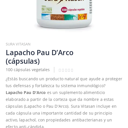
Saltar
al
SURA VITASAN
comienzo
Lapacho Pau D’Arco
de
(cápsulas)
la
galería
100 cápsulas vegetales
de
¿Estás buscando un producto natural que ayude a proteger
imágenes
tus defensas y fortalezca tu sistema inmunológico?
Lapacho Pau D'Arco
es un suplemento alimenticio
elaborado a partir de la corteza que da nombre a estas
cápsulas (Lapacho o Pau D'Arco). Sura Vitasan incluye en
cada cápsula una importante cantidad de su principio
activo, lapachol, con propiedades antibacterianas y un
efecto anti-cándida.