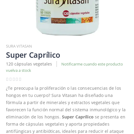
Saltar
al
SURA VITASAN
comienzo
Super Caprílico
de
120 cápsulas vegetales
Notificarme cuando este producto
la
vuelva a stock
galería
de
imágenes
¿Te preocupa la proliferación o las consecuencias de los
hongos en tu cuerpo? Sura Vitasan ha diseñado una
fórmula a partir de minerales y extractos vegetales que
favorecen la función normal del sistema inmunológico y la
eliminación de los hongos.
Super Caprílico
se presenta en
forma de cápsulas vegetales y aporta propiedades
antifúngicas y antibióticas, ideales para reducir el ataque