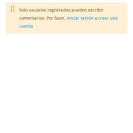
Solo usuarios registrados pueden escribir
comentarios. Por favor,
iniciar sesión
o
crear una
cuenta