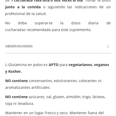
de
1 cucharada rasa una o dos veces al día
. Tomar la dosis
junto a la comida
o siguiendo las indicaciones de un
profesional de la salud.
No debe superarse la dosis diaria de
cucharadas recomendada para este suplemento.
OBSERVACIONES
L-Glutamina en polvo es
APTO
para
vegetarianos, veganos
y Kosher.
NO contiene
conservantes, edulcorantes, colorantes ni
aromatizantes artificiales.
NO contiene
azúcares, sal, gluten, almidón, trigo, lácteos,
soja ni levadura.
Mantener en un lugar fresco y seco. Mantener fuera del