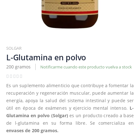
Saltar
al
SOLGAR
comienzo
L-Glutamina en polvo
de
200 gramos
Notificarme cuando este producto vuelva a stock
la
galería
de
Es un suplemento alimenticio que contribuye a fomentar la
imágenes
recuperación y regeneración muscular, puede aumentar la
energía, apoya la salud del sistema intestinal y puede ser
útil en época de exámenes y ejercicio mental intenso.
L-
Glutamina en polvo (Solgar)
es un producto creado a base
de l-glutamina en su forma libre. Se comercializa en
envases de 200 gramos.