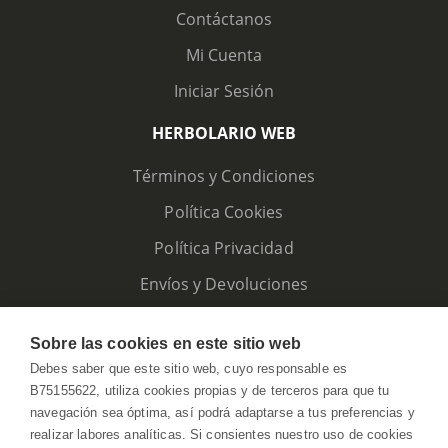
Contáctanos
Mi Cuenta
Iniciar Sesión
HERBOLARIO WEB
Términos y Condiciones
Política Cookies
Política Privacidad
Envíos y Devoluciones
Sobre las cookies en este sitio web
Debes saber que este sitio web, cuyo responsable es
B75155622, utiliza cookies propias y de terceros para que tu
navegación sea óptima, así podrá adaptarse a tus preferencias y
realizar labores analíticas. Si consientes nuestro uso de cookies