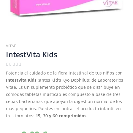
Saltar
al
VITAE
comienzo
IntestVita Kids
de
la
galería
Potencia el cuidado de la flora intestinal de tus niños con
de
IntestVita Kids
(antes Kid's Kyo Dophilus) de Laboratorios
imágenes
Vitae. Es un suplemento probiótico que se distribuye en
cómodas tabletas masticables compuesto a base de tres
cepas bacterianas que apoyan la digestión normal de los
más pequeños. Puedes encontrar el producto infantil en
tres formatos:
15, 30 y 60 comprimidos
.