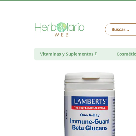
Vitaminas y Suplementos
Cosmétic
Saltar
al
final
de
la
galería
de
imágenes