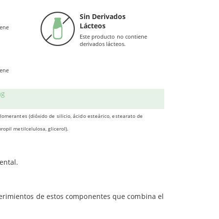
g
100
 inmunológico.
Sin Derivados
Lácteos
zinc
.
iene
cg
200
Este producto no contiene
edentes de 375 mg de Levadura Saccharomyces
derivados lácteos.
os naturales. Apoyan el aumento de las defensas,
mg
iene
mg
estimulan el
sistema inmunitario
y poseen
lomerantes (dióxido de silicio, ácido esteárico, estearato de
opil metilcelulosa, glicerol).
nsas
.
ental.
uerimientos de estos componentes que combina el