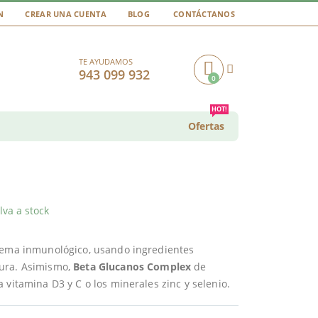
N
CREAR UNA CUENTA
BLOG
CONTÁCTANOS
TE AYUDAMOS
943 099 932
0
Cart
HOT!
Ofertas
va a stock
stema inmunológico, usando ingredientes
dura. Asimismo,
Beta Glucanos Complex
de
 vitamina D3 y C o los minerales zinc y selenio.