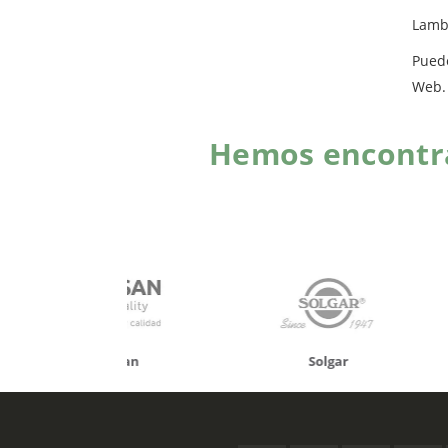
Lambe
Pued
Web.
Hemos encontra
onusan
Solgar
Hifas 