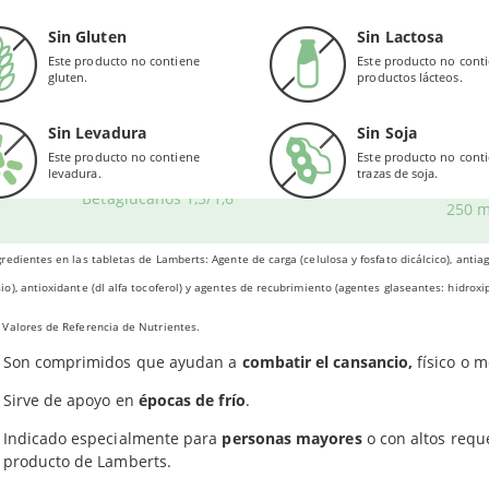
Zinc (citrato)
10 m
 general del organismo, poniendo especial atención en el sistema
Sin Gluten
Sin Lactosa
ás, Betaglucanos Complex incluye minerales como el
selenio y el 
Este producto no contiene
Este producto no cont
Selenio (selenito sódico)
110 m
gluten.
productos lácteos.
a un total de
250 mg de Beta Glucanos
1,3/1,6 por tableta, proc
isiae. Los betaglucanos son un grupo heterogéneo de polisacárid
Levadura (
Saccharomyces Cerevisiae
)
388 
Sin Levadura
Sin Soja
ue protegen contra gérmenes y microorganismos.
Este producto no contiene
Este producto no cont
Aportando:
levadura.
trazas de soja.
Betaglucanos 1,3/1,6
FENSAS Y PODER ANTIOXIDANTE
250 
ngredientes utilizados por Lamberts para elaborar este complejo 
redientes en las tabletas de Lamberts: Agente de carga (celulosa y fosfato dicálcico), antiag
iedades
antioxidantes
.
o), antioxidante (dl alfa tocoferol) y agentes de recubrimiento (agentes glaseantes: hidroxipr
Beta Glucanos Complex es ideal para las personas bajas de
defe
Valores de Referencia de Nutrientes.
Son comprimidos que ayudan a
combatir el cansancio,
físico o m
Sirve de apoyo en
épocas de frío
.
Indicado especialmente para
personas mayores
o con altos req
producto de Lamberts.