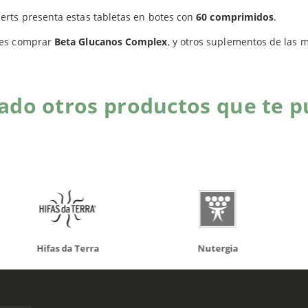
Productos relacionados
rts presenta estas tabletas en botes con
60 comprimidos
.
es comprar
Beta Glucanos Complex
, y otros suplementos de las 
do otros productos que te p
da Terra
Nutergia
100% N