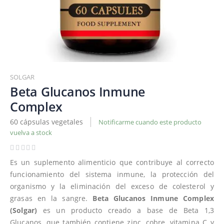
Saltar
al
SOLGAR
comienzo
Beta Glucanos Inmune
de
Complex
la
galería
60 cápsulas vegetales
Notificarme cuando este producto
de
vuelva a stock
imágenes
Es un suplemento alimenticio que contribuye al correcto
funcionamiento del sistema inmune, la protección del
organismo y la eliminación del exceso de colesterol y
grasas en la sangre.
Beta Glucanos Inmune Complex
(Solgar)
es un producto creado a base de Beta 1,3
Glucanos, que también contiene zinc, cobre, vitamina C y