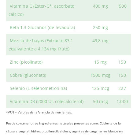
Vitamina C
(Ester-C*, ascorbato
400 mg
500
cálcico)
Beta 1,3 Glucanos (
de levadura)
250 mg
Mezcla de bayas
(Extracto 83:1
49,8 mg
equivalente a 4.134 mg fruto)
Zinc
(picolinato)
15 mg
150
Cobre
(gluconato)
1500 mcg
150
Selenio
(L-selenometionina)
125 mcg
227
Vitamina D3
(2000 UI, colecalciferol)
50 mcg
1.000
*VRN = Valores de referencia de nutrientes.
Puede contener otros ingredientes naturales presentes como: Cubierta de la
cápsula vegetal: hidroxipropilmetilcelulosa; agentes de carga: arroz blanco en