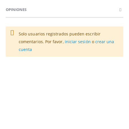
OPINIONES
Solo usuarios registrados pueden escribir
comentarios. Por favor,
iniciar sesión
o
crear una
cuenta