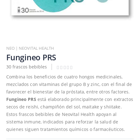
Saltar
al
NEO | NEOVITAL HEALTH
comienzo
Fungineo PRS
de
30 frascos bebibles
la
galería
Combina los beneficios de cuatro hongos medicinales,
de
mezclados con vitaminas del grupo B y zinc, con el final de
imágenes
favorecer el bienestar de la próstata, entre otros factores.
Fungineo PRS
está elaborado principalmente con extractos
secos de reishi, champiñón del sol, maitake y shiitake.
Estos frascos bebibles de Neovital Health apoyan al
sistema inmune, indicados para reforzar la salud de
quienes siguen tratamientos químicos o farmacéuticos.