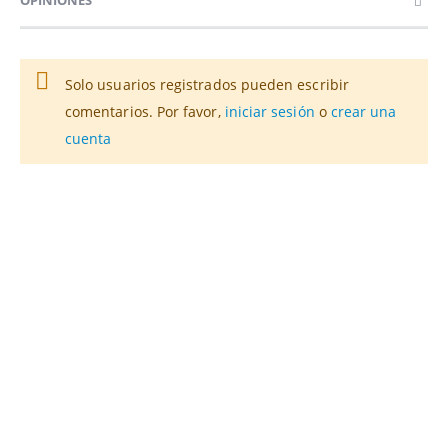
Solo usuarios registrados pueden escribir
comentarios. Por favor,
iniciar sesión
o
crear una
cuenta