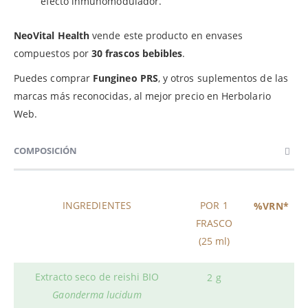
efecto inmunomodulador.
NeoVital Health
vende este producto en envases
compuestos por
30 frascos bebibles
.
Puedes comprar
Fungineo PRS
, y otros suplementos de las
marcas más reconocidas, al mejor precio en Herbolario
Web.
COMPOSICIÓN
INGREDIENTES
POR 1
%VRN*
FRASCO
(25 ml)
Extracto seco de reishi BIO
2 g
Gaonderma lucidum