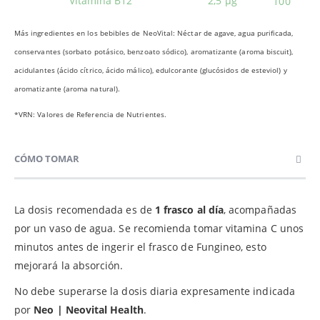
Vitamina B12
2,5 µg
100
Más ingredientes en los bebibles de NeoVital: Néctar de agave, agua purificada,
conservantes (sorbato potásico, benzoato sódico), aromatizante (aroma biscuit),
acidulantes (ácido cítrico, ácido málico), edulcorante (glucósidos de esteviol) y
aromatizante (aroma natural).
*VRN: Valores de Referencia de Nutrientes.
CÓMO TOMAR
La dosis recomendada es de
1 frasco al día
, acompañadas
por un vaso de agua. Se recomienda tomar vitamina C unos
minutos antes de ingerir el frasco de Fungineo, esto
mejorará la absorción.
No debe superarse la dosis diaria expresamente indicada
por
Neo | Neovital Health
.