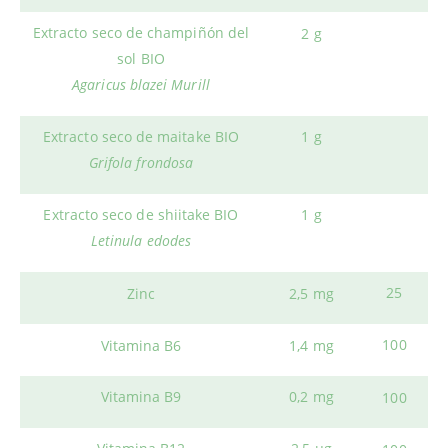
Extracto seco de champiñón del
2 g
sol BIO
Agaricus blazei Murill
Extracto seco de maitake BIO
1 g
Grifola frondosa
Extracto seco de shiitake BIO
1 g
Letinula edodes
25
Zinc
2,5 mg
100
Vitamina B6
1,4 mg
Vitamina B9
0,2 mg
100