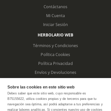
Contáctanos
Mi Cuenta
Iniciar Sesión
HERBOLARIO WEB
Términos y Condiciones
Política Cookies
Política Privacidad
Envíos y Devoluciones
Sobre las cookies en este sitio web
Debes saber que este sitio web, cuyo responsable es
B75155622, utiliza cookies propias y de terceros para que tu
navegación sea óptima, así podrá adaptarse a tus preferencias y
realizar labores analíticas. Si consientes nuestro uso de cookies