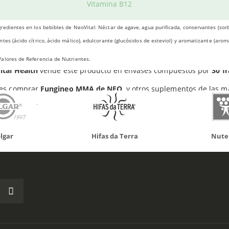
Vitamina B12
Shiitake:
Tiene poder inmunomodulador, esto es, actúa sobre los 
do otros productos que te p
redientes en los bebibles de NeoVital: Néctar de agave, agua purificada, conservantes (sorb
Cordyceps:
Destacan sus compuestos activos, que tienen actividad
ntes (ácido cítrico, ácido málico), edulcorante (glucósidos de esteviol) y aromatizante (arom
Cordyceps posee una alta citotoxicidad.
alores de Referencia de Nutrientes.
ital Health
vende este producto en envases compuestos por
30 f
es comprar
Fungineo MMA de NEO
, y otros suplementos de las m
olario Web.
 da Terra
Nutergia
100% N