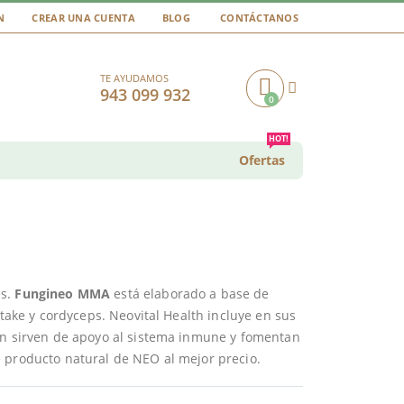
N
CREAR UNA CUENTA
BLOG
CONTÁCTANOS
TE AYUDAMOS
943 099 932
0
Cart
HOT!
Ofertas
es.
Fungineo MMA
está elaborado a base de
itake y cordyceps. Neovital Health incluye en sus
ién sirven de apoyo al sistema inmune y fomentan
 producto natural de NEO al mejor precio.