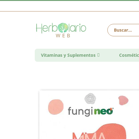
Vitaminas y Suplementos
Cosmétic
Saltar
al
final
de
la
galería
de
imágenes