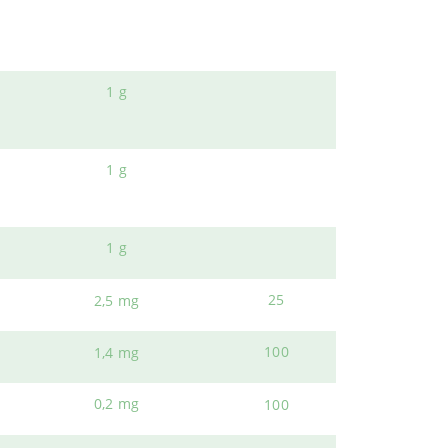
1 g
ital contribuyen a reducir los efectos
con un médico antes de tomar este suplemento.
1 g
1 g
el grupo B y el mineral zinc
, que funcionan
1 g
25
2,5 mg
tilizar para contrarrestar los efectos secundarios
100
1,4 mg
fomenta el apetito y la estabilidad emocional.
0,2 mg
100
as. Esto se debe a sus propiedades