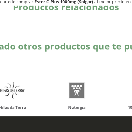
a puede comprar
Ester C-Plus 1000mg (Solgar)
al mejor precio en
Productos relacionados
do otros productos que te p
da Terra
Nutergia
100% N