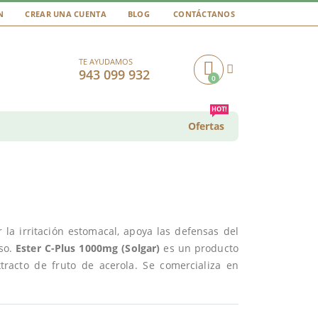
N
CREAR UNA CUENTA
BLOG
CONTÁCTANOS
TE AYUDAMOS
943 099 932
0
Cart
HOT!
Ofertas
la irritación estomacal, apoya las defensas del
oso.
Ester C-Plus 1000mg (Solgar)
es un producto
tracto de fruto de acerola. Se comercializa en