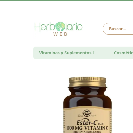
Vitaminas y Suplementos
Cosmétic
Saltar
al
final
de
la
galería
de
imágenes