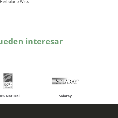
 Herbolario Web.
ueden interesar
atural
Solaray
LCN