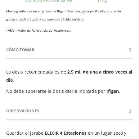
Extracto seco de Salvia
5 mg
Más ingredientes en el jarabe de Ifigen: Fructosa, agua purificada, jarabe de
glucosa deshidratada y conservador (ácido sórbico).
*VRN = Valor de Referencia de Nutrientes.
CÓMO TOMAR
La dosis recomendada es de
2,5 ml, de una a cinco veces al
día
.
No debe superarse la dosis diaria indicada por
Ifigen
.
OBSERVACIONES
Guardar el jarabe
ELIXIR 4 Estaciones
en un lugar seco y