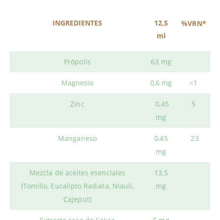
INGREDIENTES
12,5
%VRN*
ml
Própolis
63 mg
Magnesio
0,6 mg
<1
Zinc
0,45
5
mg
Manganeso
0,45
23
mg
Mezcla de aceites esenciales
13,5
(Tomillo, Eucalipto Radiata, Niauli,
mg
Cajeput)