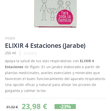
Saltar
al
IFIGEN
comienzo
ELIXIR 4 Estaciones (Jarabe)
de
250 ml
la
galería
Apoya la salud de tus vías respiratorias con
ELIXIR 4
de
Estaciones
de Ifigen. Es un jarabe elaborado a partir de
imágenes
plantas medicinales, aceites esenciales y minerales que
favorecen el buen funcionamiento del aparato respiratorio.
Una opción eficaz y natural para aliviar los picores de
garganta y calmar la tos.
23,98 €
-23%
31,32 €