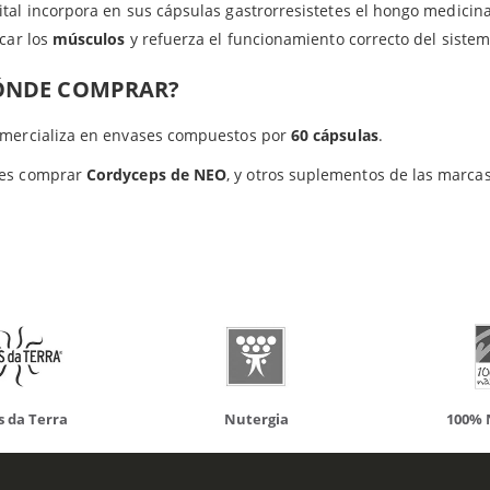
tal incorpora en sus cápsulas gastrorresistetes el hongo medicina
Productos relacionados
icar los
músculos
y refuerza el funcionamiento correcto del sistem
ÓNDE COMPRAR?
omercializa en envases compuestos por
60 cápsulas
.
es comprar
Cordyceps de NEO
, y otros suplementos de las marca
do otros productos que te p
da Terra
Nutergia
100% N