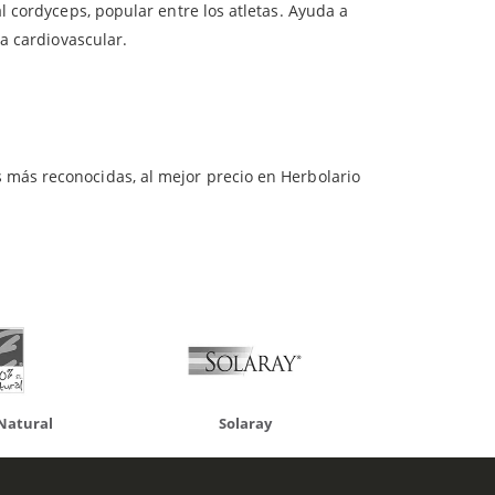
l cordyceps, popular entre los atletas. Ayuda a
a cardiovascular.
s más reconocidas, al mejor precio en Herbolario
ueden interesar
atural
Solaray
LCN