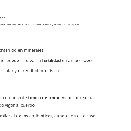
24 mg
dyceps (
Cordyceps Sinensis
). Es un producto ideal
s. Además:
iene
ón normal de los riñones.
te (xilitol), antiaglomerante (E553) y envoltura vegetal
, juega un papel importante en la regulación del
contenido en minerales.
ho, puede reforzar la
fertilidad
en ambos sexos.
scular y el rendimiento físico.
ado un potente
tónico de riñón
. Asimismo, se ha
do vigor al cuerpo.
imilar al de los antibióticos, aunque en este caso