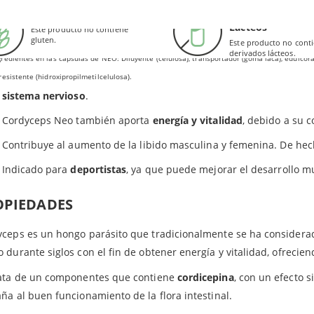
Extracto de Camu-Camu (
Myrciaria dubia
)
ápsulas de NeoVital incluyen principalmente extracto seco de Cor
Sin Gluten
Sin Derivados
Estandarizado al 50% en vitamina C
Lácteos
favorecer el bienestar del
sistema inmune
y proteger las defensa
Este producto no contiene
gluten.
Este producto no cont
derivados lácteos.
Tiene
propiedades diuréticas
. Esto significa que aporta la funci
redientes en las cápsulas de NEO: Diluyente (celulosa), transportador (goma laca), edulcoran
resistente (hidroxipropilmetilcelulosa).
Al tratarse de un complemento nutricional rico en vitaminas B y E
sistema nervioso
.
Cordyceps Neo también aporta
energía y vitalidad
, debido a su 
Contribuye al aumento de la libido masculina y femenina. De hec
Indicado para
deportistas
, ya que puede mejorar el desarrollo mu
OPIEDADES
yceps es un hongo parásito que tradicionalmente se ha consider
 durante siglos con el fin de obtener energía y vitalidad, ofrecien
rata de un componentes que contiene
cordicepina
, con un efecto s
ña al buen funcionamiento de la flora intestinal.