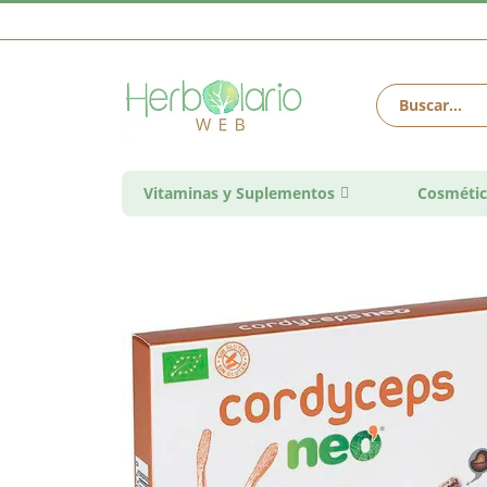
Vitaminas y Suplementos
Cosmétic
Saltar
al
final
de
la
galería
de
imágenes