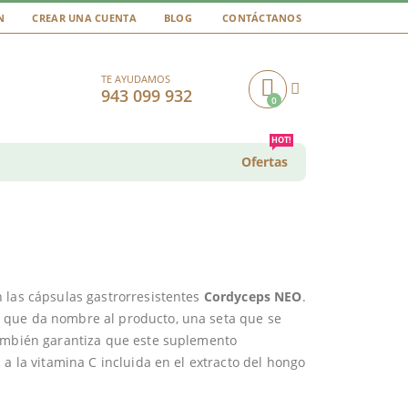
N
CREAR UNA CUENTA
BLOG
CONTÁCTANOS
TE AYUDAMOS
943 099 932
0
Cart
HOT!
Ofertas
 las cápsulas gastrorresistentes
Cordyceps NEO
.
 que da nombre al producto, una seta que se
también garantiza que este suplemento
 a la vitamina C incluida en el extracto del hongo