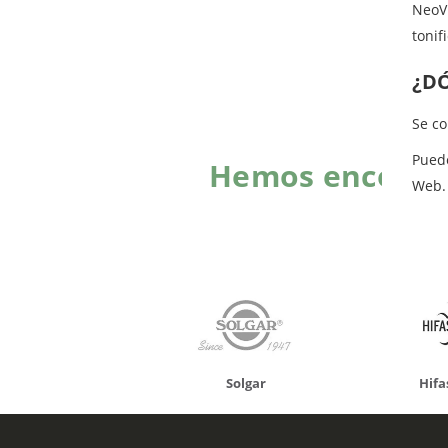
NeoVi
tonif
¿D
Se c
Pued
Hemos encontra
Web.
onusan
Solgar
Hifas 