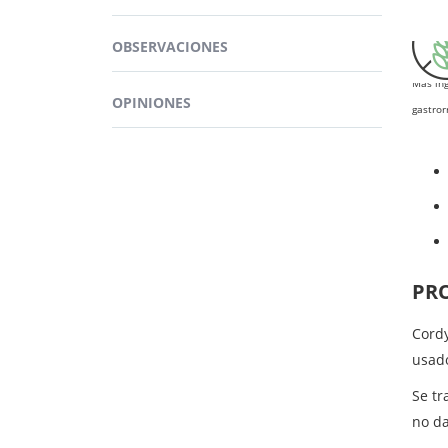
Las c
para 
OBSERVACIONES
Más ing
OPINIONES
gastror
PR
Cord
usado
Se t
no da