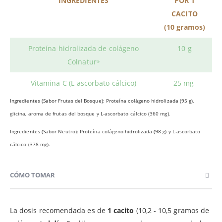
INGREDIENTES
POR 1
CACITO
(10 gramos)
Proteína hidrolizada de colágeno
10 g
Colnatur
®
Vitamina C (L-ascorbato cálcico)
25 mg
Ingredientes (Sabor Frutas del Bosque):
Proteína colágeno hidrolizada (95 g),
glicina, aroma de frutas del bosque y L-ascorbato cálcico (360 mg).
Ingredientes (Sabor Neutro):
Proteína colágeno hidrolizada (98 g) y L-ascorbato
cálcico (378 mg).
CÓMO TOMAR
La dosis recomendada es de
1 cacito
(10,2 - 10,5 gramos de