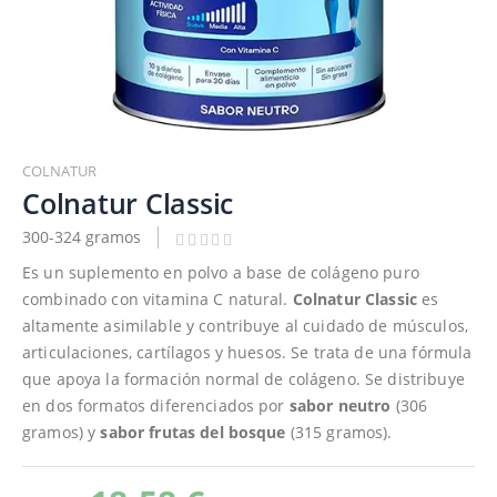
Saltar
al
COLNATUR
comienzo
Colnatur Classic
de
300-324 gramos
la
galería
Es un suplemento en polvo a base de colágeno puro
de
combinado con vitamina C natural.
Colnatur Classic
es
imágenes
altamente asimilable y contribuye al cuidado de músculos,
articulaciones, cartílagos y huesos. Se trata de una fórmula
que apoya la formación normal de colágeno. Se distribuye
en dos formatos diferenciados por
sabor neutro
(306
gramos) y
sabor frutas del bosque
(315 gramos).