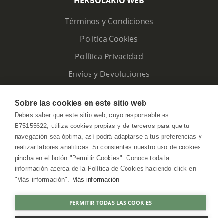
HERBOLARIO WEB
Términos y Condiciones
Política Cookies
Política Privacidad
Envíos y Devoluciones
Sobre las cookies en este sitio web
Debes saber que este sitio web, cuyo responsable es
B75155622, utiliza cookies propias y de terceros para que tu
navegación sea óptima, así podrá adaptarse a tus preferencias y
realizar labores analíticas. Si consientes nuestro uso de cookies
pincha en el botón "Permitir Cookies". Conoce toda la
información acerca de la Política de Cookies haciendo click en
"Más información".
Más información
HerbolarioWeb © 2026. All Rights Reserved
PERMITIR TODAS LAS COOKIES
COMPRAR