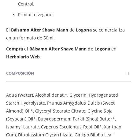
Control.
Producto vegano.
El
Bálsamo Alter Shave Mann
de
Logona
se comercializa
en un formato de 50ml.
Compra
el
Bálsamo After Shave Mann
de
Logona
en
Herbolario Web
.
COMPOSICIÓN
Aqua (Water), Alcohol denat.*, Glycerin, Hydrogenated
Starch Hydrolysate, Prunus Amygdalus Dulcis (Sweet
Almond) Oil*, Glyceryl Stearate Citrate, Glycine Soja
(Soybean) Oil*, Butyrospermum Parkii (Shea) Butter*,
Isoamyl Laurate, Cyperus Esculentus Root Oil*, Xanthan
Gum, Dipotassium Glycyrrhizate, Ginkgo Biloba Leaf