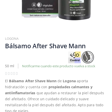
Saltar
al
LOGONA
comienzo
Bálsamo After Shave Mann
de
la
galería
de
50 ml
Notificarme cuando este producto vuelva a stock
imágenes
El
Bálsamo After Shave Mann
de
Logona
aporta
hidratación y cuenta con
propiedades calmantes y
antiinflamatorias
que ayudan a restaurar la piel después
del afeitado. Ofrece un cuidado delicado y suave
revitalizando la piel después del afeitado. Apto para todo
tipo de pieles.