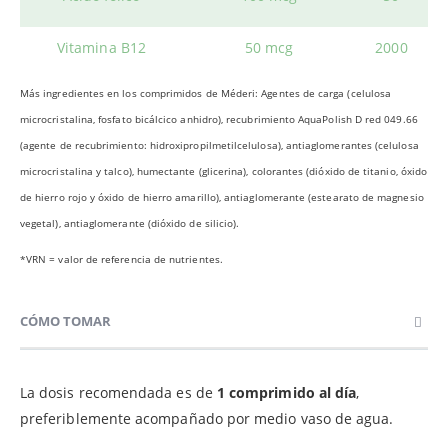
Vitamina B12
50 mcg
2000
Más ingredientes en los comprimidos de Méderi: Agentes de carga (celulosa
microcristalina, fosfato bicálcico anhidro), recubrimiento AquaPolish D red 049.66
(agente de recubrimiento: hidroxipropilmetilcelulosa), antiaglomerantes (celulosa
microcristalina y talco), humectante (glicerina), colorantes (dióxido de titanio, óxido
de hierro rojo y óxido de hierro amarillo), antiaglomerante (estearato de magnesio
vegetal), antiaglomerante (dióxido de silicio).
*VRN = valor de referencia de nutrientes.
CÓMO TOMAR
La dosis recomendada es de
1 comprimido al día
,
preferiblemente acompañado por medio vaso de agua.