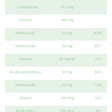
- Colina pura
41,1 mg
Inositol
100 mg
Vitamina B1
50 mg
4545
Vitamina B2
50 mg
3571
Niacina
50 mg NE
313
Ácido pantoténico
50 mg
833
Vitamina B6
25 mg
1786
Biotina
100 mcg
200
Ácido fólico
100 mcg
50