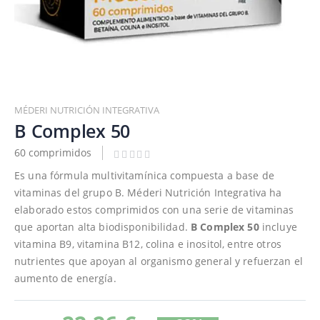
Saltar
al
MÉDERI NUTRICIÓN INTEGRATIVA
comienzo
B Complex 50
de
60 comprimidos
la
galería
Es una fórmula multivitamínica compuesta a base de
de
vitaminas del grupo B. Méderi Nutrición Integrativa ha
imágenes
elaborado estos comprimidos con una serie de vitaminas
que aportan alta biodisponibilidad.
B Complex 50
incluye
vitamina B9, vitamina B12, colina e inositol, entre otros
nutrientes que apoyan al organismo general y refuerzan el
aumento de energía.