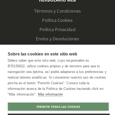
HERBOLARIO WEB
Términos y Condiciones
Política Cookies
Política Privacidad
Envíos y Devoluciones
Sobre las cookies en este sitio web
Debes saber que este sitio web, cuyo responsable es
B75155622, utiliza cookies propias y de terceros para que tu
navegación sea óptima, así podrá adaptarse a tus preferencias y
realizar labores analíticas. Si consientes nuestro uso de cookies
pincha en el botón "Permitir Cookies". Conoce toda la
información acerca de la Política de Cookies haciendo click en
"Más información".
Más información
HerbolarioWeb © 2026. All Rights Reserved
PERMITIR TODAS LAS COOKIES
COMPRAR