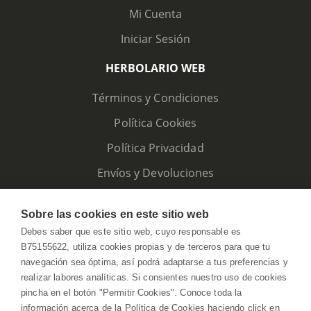
Mi Cuenta
Iniciar Sesión
HERBOLARIO WEB
Términos y Condiciones
Política Cookies
Política Privacidad
Envíos y Devoluciones
Sobre las cookies en este sitio web
Debes saber que este sitio web, cuyo responsable es
B75155622, utiliza cookies propias y de terceros para que tu
navegación sea óptima, así podrá adaptarse a tus preferencias y
realizar labores analíticas. Si consientes nuestro uso de cookies
pincha en el botón "Permitir Cookies". Conoce toda la
información acerca de la Política de Cookies haciendo click en