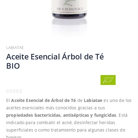
Saltar
al
LABIATAE
comienzo
Aceite Esencial Árbol de Té
de
BIO
la
galería
de
imágenes
El
Aceite Esencial de Árbol de Té
de
Labiatae
es uno de los
aceites esenciales más conocidos gracias a sus
propiedades bactericidas, antisépticas y fungicidas
. Está
indicado para combatir el acné, desinfectar heridas
superficiales o como tratamiento para algunas clases de
hongos.