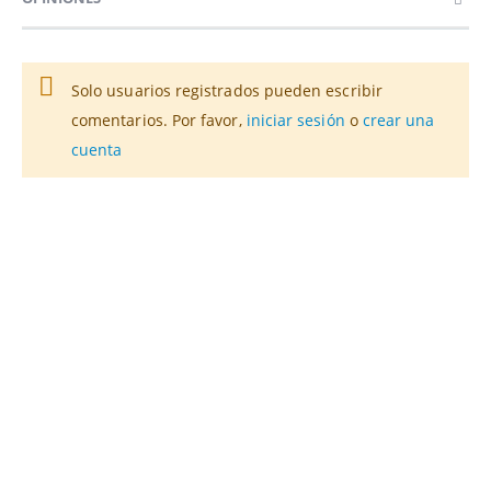
Solo usuarios registrados pueden escribir
comentarios. Por favor,
iniciar sesión
o
crear una
cuenta