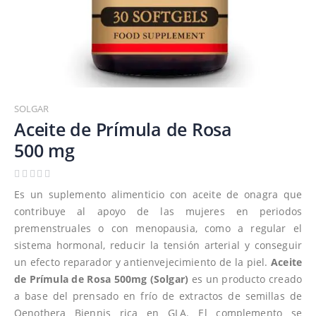
Saltar
al
SOLGAR
comienzo
Aceite de Prímula de Rosa
de
500 mg
la
galería
de
Es un suplemento alimenticio con aceite de onagra que
imágenes
contribuye al apoyo de las mujeres en periodos
premenstruales o con menopausia, como a regular el
sistema hormonal, reducir la tensión arterial y conseguir
un efecto reparador y antienvejecimiento de la piel.
Aceite
de Prímula de Rosa 500mg (Solgar)
es un producto creado
a base del prensado en frío de extractos de semillas de
Oenothera Biennis rica en GLA. El complemento se