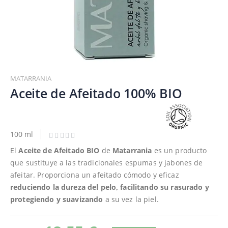
Saltar
al
MATARRANIA
comienzo
Aceite de Afeitado 100% BIO
de
la
galería
de
100 ml
imágenes
El
Aceite de Afeitado BIO
de
Matarrania
es un producto
que sustituye a las tradicionales espumas y jabones de
afeitar. Proporciona un afeitado cómodo y eficaz
reduciendo la dureza del pelo, facilitando su rasurado y
protegiendo y suavizando
a su vez la piel.