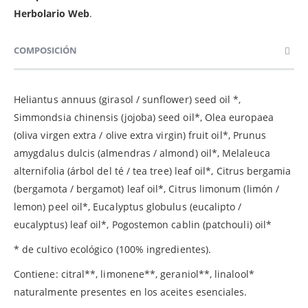
Herbolario Web
.
COMPOSICIÓN
Heliantus annuus (girasol / sunflower) seed oil *,
Simmondsia chinensis (jojoba) seed oil*, Olea europaea
(oliva virgen extra / olive extra virgin) fruit oil*, Prunus
amygdalus dulcis (almendras / almond) oil*, Melaleuca
alternifolia (árbol del té / tea tree) leaf oil*, Citrus bergamia
(bergamota / bergamot) leaf oil*, Citrus limonum (limón /
lemon) peel oil*, Eucalyptus globulus (eucalipto /
eucalyptus) leaf oil*, Pogostemon cablin (patchouli) oil*
* de cultivo ecológico (100% ingredientes).
Contiene: citral**, limonene**, geraniol**, linalool*
naturalmente presentes en los aceites esenciales.