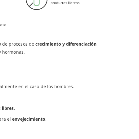
productos lácteos.
os y fibras
en los intestinos. Por lo tanto, se
e permanezca en el cuerpo más tiempo.
iene
ro de procesos de
crecimiento y diferenciación
 y hormonas.
palmente en el caso de los hombres.
 libres
.
ara el
envejecimiento
.