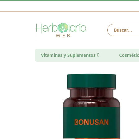
Vitaminas y Suplementos
Cosmétic
Saltar
al
final
de
la
galería
de
imágenes