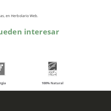
cas, en Herbolario Web.
ueden interesar
atural
Solaray
LCN