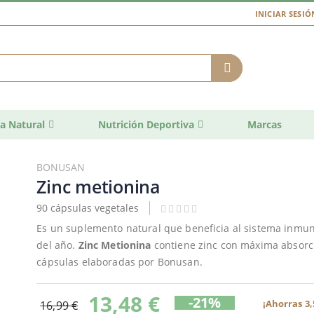
INICIAR SESIÓ
a Natural
Nutrición Deportiva
Marcas
BONUSAN
Zinc metionina
90 cápsulas vegetales
Es un suplemento natural que beneficia al sistema inmun
del año.
Zinc Metionina
contiene zinc con máxima absorció
cápsulas elaboradas por Bonusan.
13,48 €
-21%
¡Ahorras 3,
16,99 €