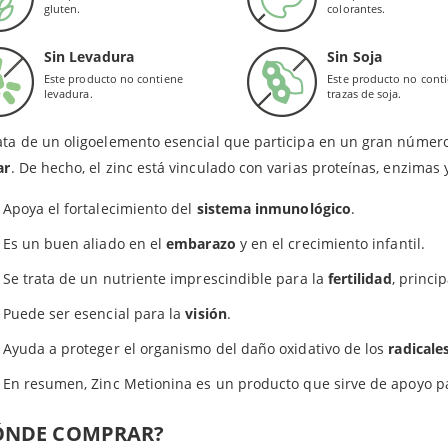
gluten.
colorantes.
Valores de Referencia de Nutrientes.
nc quelado con la metionina es muy resistente a la unión con
fitat
a menor cantidad de zinc a través de las heces, permitiendo qu
Sin Levadura
Sin Soja
Este producto no contiene
Este producto no cont
RA QUÉ SIRVE?
levadura.
trazas de soja.
ata de un oligoelemento esencial que participa en un gran núme
ar
. De hecho, el zinc está vinculado con varias proteínas, enzimas
Apoya el fortalecimiento del
sistema inmunológico
.
Es un buen aliado en el
embarazo
y en el crecimiento infantil.
Se trata de un nutriente imprescindible para la
fertilidad
, princi
Puede ser esencial para la
visión
.
Ayuda a proteger el organismo del daño oxidativo de los
radicales
En resumen, Zinc Metionina es un producto que sirve de apoyo p
ÓNDE COMPRAR?
Productos relacionados