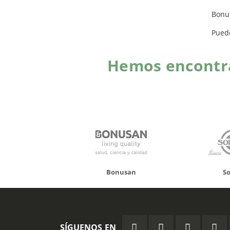
Bonu
Pued
Hemos encontra
onusan
Solgar
Hifas 
SÍGUENOS EN