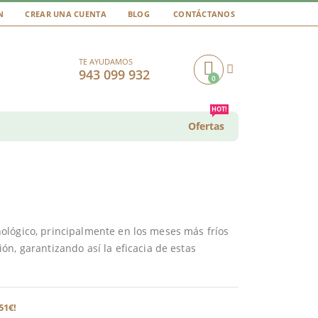
N
CREAR UNA CUENTA
BLOG
CONTÁCTANOS
TE AYUDAMOS
943 099 932
0
Cart
HOT!
Ofertas
ológico, principalmente en los meses más fríos
n, garantizando así la eficacia de estas
51€!