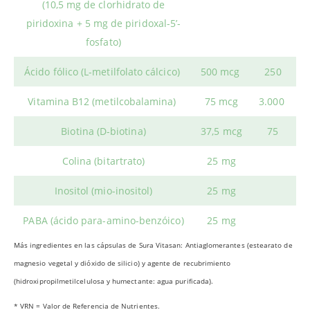
(10,5 mg de clorhidrato de
piridoxina + 5 mg de piridoxal-5’-
fosfato)
Ácido fólico (L-metilfolato cálcico)
500 mcg
250
Vitamina B12 (metilcobalamina)
75 mcg
3.000
Biotina (D-biotina)
37,5 mcg
75
Colina (bitartrato)
25 mg
Inositol (mio-inositol)
25 mg
PABA (ácido para-amino-benzóico)
25 mg
Más ingredientes en las cápsulas de Sura Vitasan: Antiaglomerantes (estearato de
magnesio vegetal y dióxido de silicio) y agente de recubrimiento
(hidroxipropilmetilcelulosa y humectante: agua purificada).
* VRN = Valor de Referencia de Nutrientes.