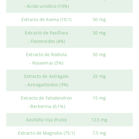
- Ácido ursólico (10%)
Extracto de Avena (10:1)
50 mg
Extracto de Pasiflora
50 mg
- Flavonoides (4%)
Extracto de Rodiola
50 mg
- Rosavinas (5%)
Extracto de Astrágalo
25 mg
- Astragalósidos (3%)
Extracto de Felodendron
15 mg
- Berberina (0,1%)
Azufaifa roja (fruto)
12,5 mg
Extracto de Magnolia (75:1)
7,5 mg