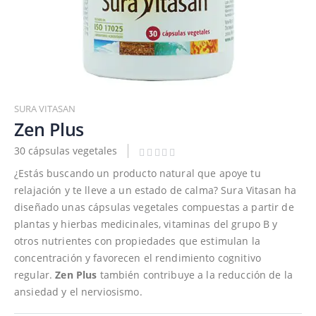
Saltar
al
SURA VITASAN
comienzo
Zen Plus
de
30 cápsulas vegetales
la
galería
¿Estás buscando un producto natural que apoye tu
de
relajación y te lleve a un estado de calma? Sura Vitasan ha
imágenes
diseñado unas cápsulas vegetales compuestas a partir de
plantas y hierbas medicinales, vitaminas del grupo B y
otros nutrientes con propiedades que estimulan la
concentración y favorecen el rendimiento cognitivo
regular.
Zen Plus
también contribuye a la reducción de la
ansiedad y el nerviosismo.