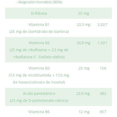
- Magnolol+honokiol (80%)
D-Ribosa
25 mg
Vitamina B1
22,3 mg
2.027
(25 mg de clorhidrato de tiamina)
Vitamina B2
26,9 mg
1.921
(25 mg de riboflavina + 2,5 mg de
riboflavina 5´-fosfato sódico)
Vitamina B3
25 mg
156
(7,5 mg de nicotinamida + 17,5 mg
de hexanicotinato de inositol)
Ácido pantoténico
22,9 mg
382
(25 mg de D‑pantotenato cálcico)
Vitamina B6
12 mg
857