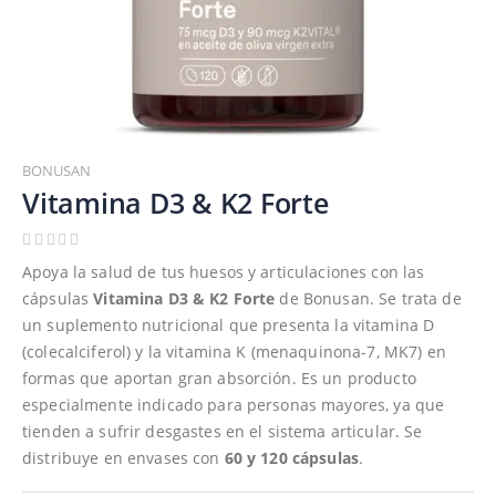
Saltar
al
BONUSAN
comienzo
Vitamina D3 & K2 Forte
de
la
galería
Apoya la salud de tus huesos y articulaciones con las
de
cápsulas
Vitamina D3 & K2
Forte
de Bonusan. Se trata de
imágenes
un suplemento nutricional que presenta la vitamina D
(colecalciferol) y la vitamina K (menaquinona-7, MK7) en
formas que aportan gran absorción. Es un producto
especialmente indicado para personas mayores, ya que
tienden a sufrir desgastes en el sistema articular. Se
distribuye en envases con
60 y 120 cápsulas
.