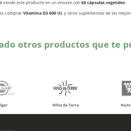
Productos relacionados
ar
vende este producto en un envase con
60 cápsulas vegetales
.
es comprar
Vitamina D3 600 UI
, y otros suplementos de las mejor
do otros productos que te p
da Terra
Nutergia
100% N