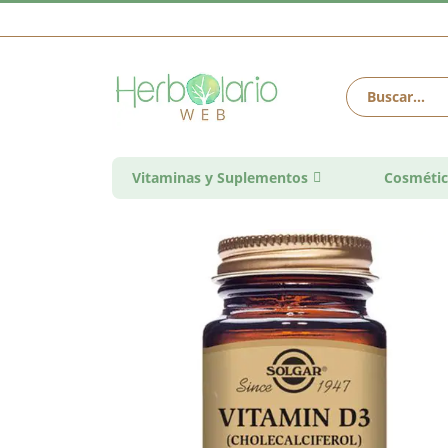
Vitaminas y Suplementos
Cosmétic
Saltar
al
final
de
la
galería
de
imágenes