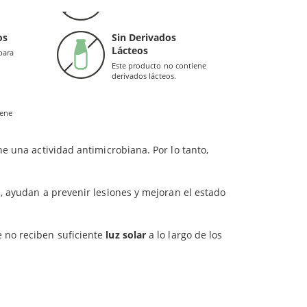
colorantes.
to en general.
os
Sin Derivados
Lácteos
para
Este producto no contiene
derivados lácteos.
al e intestinal
.
iene
e una actividad antimicrobiana. Por lo tanto,
o
, ayudan a prevenir lesiones y mejoran el estado
 no reciben suficiente
luz solar
a lo largo de los