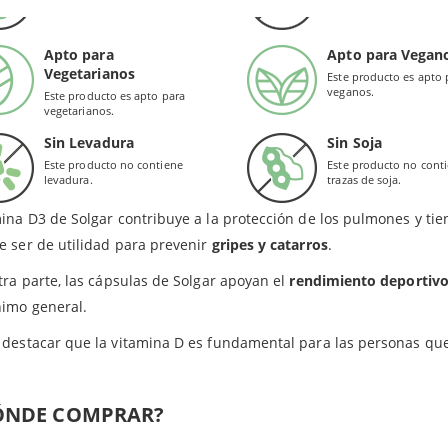
gluten.
conservantes.
o por parte del organismo. Apoya los
huesos
y la salud del esquele
Apto para
Apto para Vegan
Destaca su importancia para el
sistema inmune
.
Vegetarianos
Este producto es apto 
Apoya la salud
cardiovascular
.
veganos.
Este producto es apto para
vegetarianos.
Favorece diferentes aspectos de la
salud muscular, dental, cerebr
Sin Levadura
Sin Soja
Este producto no contiene
Este producto no cont
EFICIOS
levadura.
trazas de soja.
ina D3 de Solgar contribuye a la protección de los pulmones y tien
 ser de utilidad para prevenir
gripes y catarros
.
tra parte, las cápsulas de Solgar apoyan el
rendimiento deportiv
nimo general.
destacar que la vitamina D es fundamental para las personas que
ÓNDE COMPRAR?