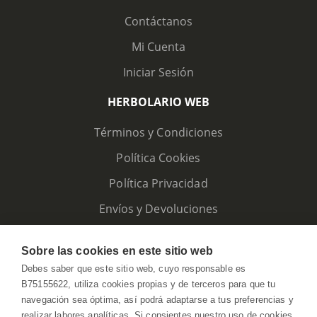
Contáctanos
Mi Cuenta
Iniciar Sesión
HERBOLARIO WEB
Términos y Condiciones
Política Cookies
Política Privacidad
Envíos y Devoluciones
Sobre las cookies en este sitio web
Debes saber que este sitio web, cuyo responsable es
B75155622, utiliza cookies propias y de terceros para que tu
navegación sea óptima, así podrá adaptarse a tus preferencias y
realizar labores analíticas. Si consientes nuestro uso de cookies