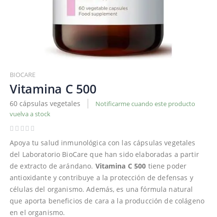
Saltar
al
BIOCARE
comienzo
Vitamina C 500
de
60 cápsulas vegetales
Notificarme cuando este producto
la
vuelva a stock
galería
de
imágenes
Apoya tu salud inmunológica con las cápsulas vegetales
del Laboratorio BioCare que han sido elaboradas a partir
de extracto de arándano.
Vitamina C 500
tiene poder
antioxidante y contribuye a la protección de defensas y
células del organismo. Además, es una fórmula natural
que aporta beneficios de cara a la producción de colágeno
en el organismo.