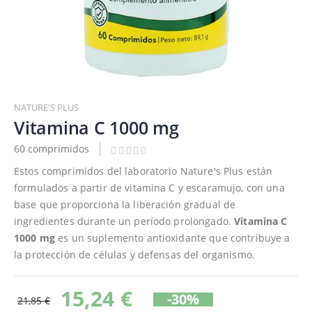
Saltar
al
NATURE'S PLUS
comienzo
Vitamina C 1000 mg
de
60 comprimidos
la
galería
Estos comprimidos del laboratorio Nature's Plus están
de
formulados a partir de vitamina C y escaramujo, con una
imágenes
base que proporciona la liberación gradual de
ingredientes durante un período prolongado.
Vitamina C
1000 mg
es un suplemento antioxidante que contribuye a
la protección de células y defensas del organismo.
15,24 €
-30%
21,85 €