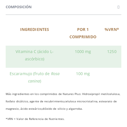
COMPOSICIÓN
INGREDIENTES
POR 1
%VRN*
COMPRIMIDO
Vitamina C (ácido L-
1000 mg
1250
ascórbico)
Escaramujo (fruto de
Rosa
100 mg
canina
)
Más ingredientes en los comprimidos de Natures Plus: Hidroxipropil metilcelulosa,
fosfato dicálcico, agente de recubrimiento,celulosa microcristalina, estearato de
magnesio, ácido esteárico,dióxido de silicio y algarroba.
*VRN = Valor de Referencia de Nutrientes.