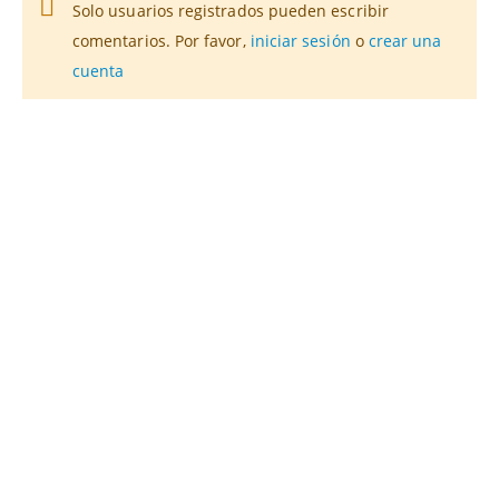
Solo usuarios registrados pueden escribir
comentarios. Por favor,
iniciar sesión
o
crear una
cuenta