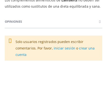
Los complementos alimenticios de
Lamberts
no deben ser
utilizados como sustitutos de una dieta equilibrada y sana.
OPINIONES
Solo usuarios registrados pueden escribir
comentarios. Por favor,
iniciar sesión
o
crear una
cuenta