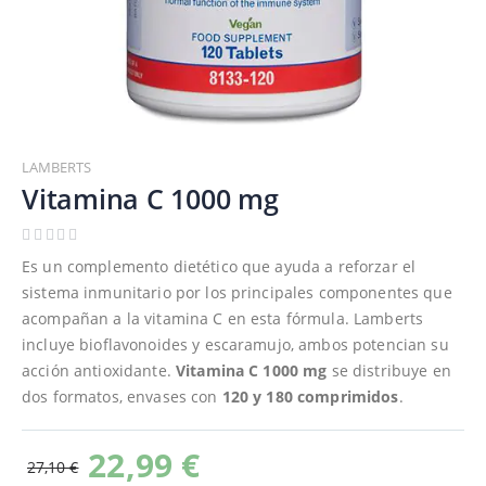
Saltar
al
LAMBERTS
comienzo
Vitamina C 1000 mg
de
la
galería
Es un complemento dietético que ayuda a reforzar el
de
sistema inmunitario por los principales componentes que
imágenes
acompañan a la vitamina C en esta fórmula. Lamberts
incluye bioflavonoides y escaramujo, ambos potencian su
acción antioxidante.
Vitamina C 1000 mg
se distribuye en
dos formatos, envases con
120 y 180 comprimidos
.
22,99 €
27,10 €