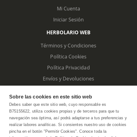
Mi Cuenta
Iniciar Sesión
HERBOLARIO WEB
Términos y Condiciones
Política Cookies
Política Privacidad
Envíos y Devoluciones
Sobre las cookies en este sitio web
Debes saber que este sitio web, cuyo responsable es
B75155622, utiliza cookies propias y de terceros para que tu
navegación sea óptima, así podrá adaptarse a tus preferencias y
realizar labores analíticas. Si consientes nuestro uso de cookies
pincha en el botón "Permitir Cookies". Conoce toda la