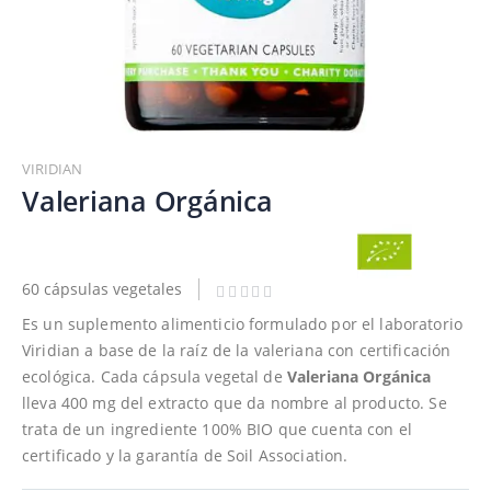
Saltar
al
VIRIDIAN
comienzo
Valeriana Orgánica
de
la
galería
de
60 cápsulas vegetales
imágenes
Es un suplemento alimenticio formulado por el laboratorio
Viridian a base de la raíz de la valeriana con certificación
ecológica. Cada cápsula vegetal de
Valeriana Orgánica
lleva 400 mg del extracto que da nombre al producto. Se
trata de un ingrediente 100% BIO que cuenta con el
certificado y la garantía de Soil Association.