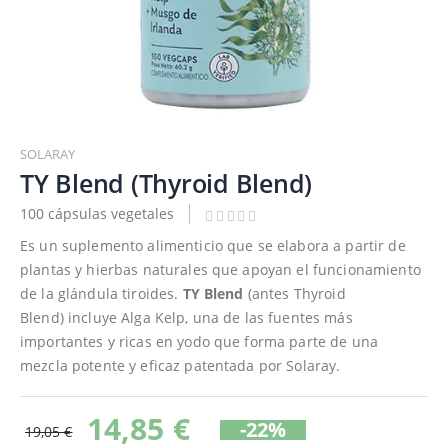
Saltar
al
SOLARAY
comienzo
TY Blend (Thyroid Blend)
de
100 cápsulas vegetales
la
galería
Es un suplemento alimenticio que se elabora a partir de
de
plantas y hierbas naturales que apoyan el funcionamiento
imágenes
de la glándula tiroides.
TY Blend
(antes Thyroid
Blend) incluye Alga Kelp, una de las fuentes más
importantes y ricas en yodo que forma parte de una
mezcla potente y eficaz patentada por Solaray.
14,85 €
-22%
19,05 €