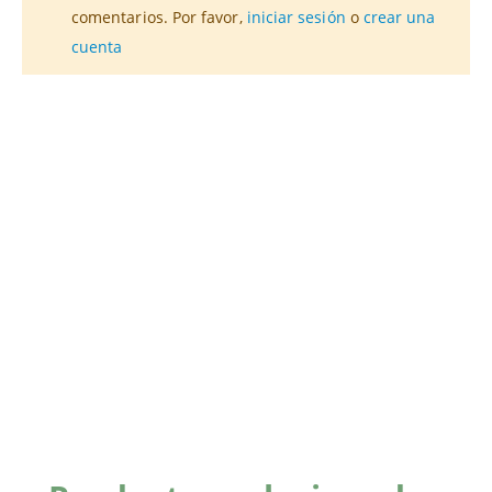
comentarios. Por favor,
iniciar sesión
o
crear una
cuenta