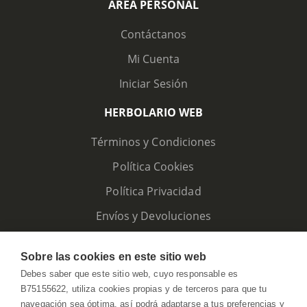
ÁREA PERSONAL
Contáctanos
Mi Cuenta
Iniciar Sesión
HERBOLARIO WEB
Términos y Condiciones
Política Cookies
Política Privacidad
Envíos y Devoluciones
Sobre las cookies en este sitio web
Debes saber que este sitio web, cuyo responsable es
B75155622, utiliza cookies propias y de terceros para que tu
navegación sea óptima, así podrá adaptarse a tus preferencias y