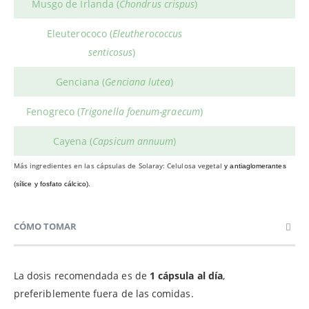
Musgo de Irlanda (
Chondrus crispus
)
Eleuterococo (
Eleutherococcus
senticosus
)
Genciana (
Genciana lutea
)
Fenogreco (
Trigonella foenum-graecum
)
Cayena (
Capsicum annuum
)
Más ingredientes en las cápsulas de Solaray: Celulosa vegetal
y antiaglomerantes
(sílice y fosfato cálcico).
CÓMO TOMAR
La dosis recomendada es de
1 cápsula al día
,
preferiblemente fuera de las comidas.